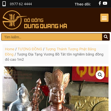
0977 62 4444
Theo dõi:
Home
/
TƯỢNG ĐỒNG
/
Tượng Thánh Tượng Phật Bằng
Đồng
/ Tượng Địa Tạng Vương Bồ Tát tôn nghiêm bằng đồng
đỏ cao 1m2