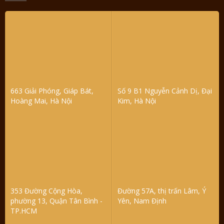
663 Giải Phóng, Giáp Bát,
Số 9 B1 Nguyễn Cảnh Dị, Đại
Hoàng Mai, Hà Nội
Kim, Hà Nội
353 Đường Cộng Hòa,
Đường 57A, thị trấn Lâm, Ý
phường 13, Quận Tân Bình -
Yên, Nam Định
TP.HCM