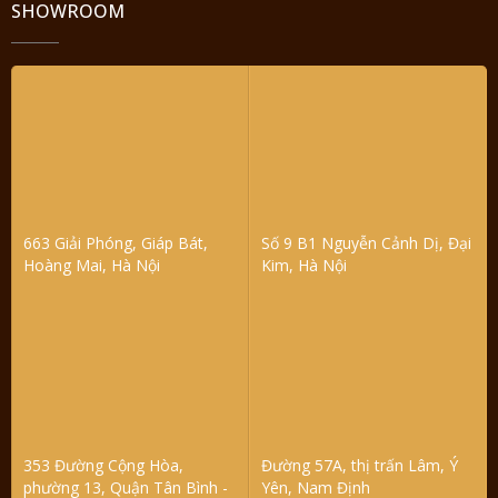
SHOWROOM
663 Giải Phóng, Giáp Bát,
Số 9 B1 Nguyễn Cảnh Dị, Đại
Hoàng Mai, Hà Nội
Kim, Hà Nội
353 Đường Cộng Hòa,
Đường 57A, thị trấn Lâm, Ý
phường 13, Quận Tân Bình -
Yên, Nam Định