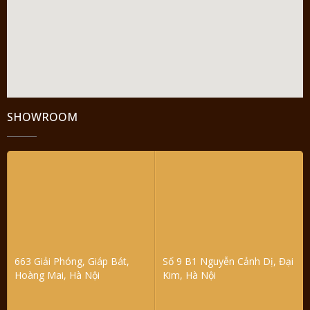
SHOWROOM
663 Giải Phóng, Giáp Bát,
Số 9 B1 Nguyễn Cảnh Dị, Đại
Hoàng Mai, Hà Nội
Kim, Hà Nội