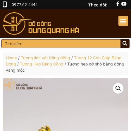
0977 62 4444
Theo dõi:
Home
/
Tượng linh vật bằng đồng
/
Tượng 12 Con Giáp Bằng
Đồng
/
Tượng Heo Bằng Đồng
/ Tượng heo cỡ nhỏ bằng đồng
vàng mộc