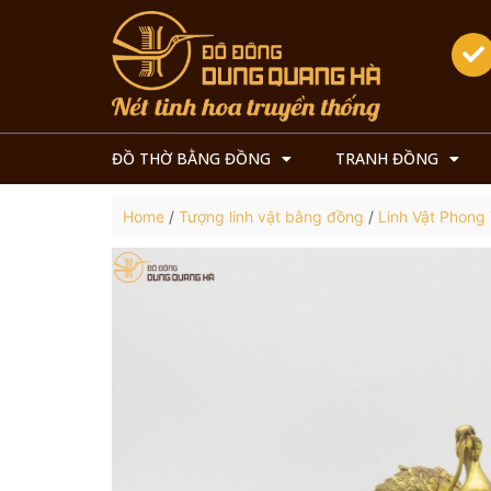
ĐỒ THỜ BẰNG ĐỒNG
TRANH ĐỒNG
Home
/
Tượng linh vật bằng đồng
/
Linh Vật Phong