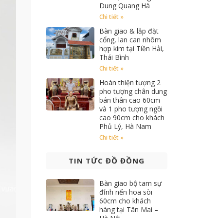
Dung Quang Hà
Chi tiết »
Bàn giao & lắp đặt
cổng, lan can nhôm
hợp kim tại Tiền Hải,
Thái Bình
Chi tiết »
Hoàn thiện tượng 2
pho tượng chân dung
bán thân cao 60cm
và 1 pho tượng ngồi
cao 90cm cho khách
Phủ Lý, Hà Nam
Chi tiết »
TIN TỨC ĐỒ ĐỒNG
Bàn giao bộ tam sự
đỉnh nến hoa sòi
60cm cho khách
hàng tại Tân Mai –