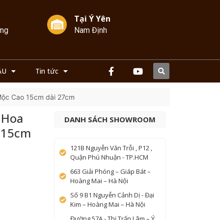
Tại Ý Yên
ởng
Nam Định
ẦU
Tin tức
ộc Cao 15cm dài 27cm
 Hoa
DANH SÁCH SHOWROOM
 15cm
121B Nguyễn Văn Trỗi , P12 ,
Quận Phú Nhuận - TP.HCM
663 Giải Phóng – Giáp Bát –
Hoàng Mai – Hà Nội
Số 9 B1 Nguyễn Cảnh Dị - Đại
Kim – Hoàng Mai – Hà Nội
Đường 57A - Thị Trấn Lâm – Ý