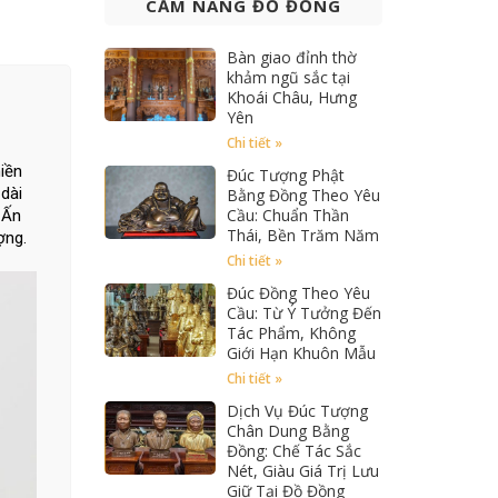
CẨM NANG ĐỒ ĐỒNG
Bàn giao đỉnh thờ
khảm ngũ sắc tại
Khoái Châu, Hưng
Yên
Chi tiết »
iền
Đúc Tượng Phật
dài
Bằng Đồng Theo Yêu
Cầu: Chuẩn Thần
 Ấn
Thái, Bền Trăm Năm
ợng.
Chi tiết »
Đúc Đồng Theo Yêu
Cầu: Từ Ý Tưởng Đến
Tác Phẩm, Không
Giới Hạn Khuôn Mẫu
Chi tiết »
Dịch Vụ Đúc Tượng
Chân Dung Bằng
Đồng: Chế Tác Sắc
Nét, Giàu Giá Trị Lưu
Giữ Tại Đồ Đồng