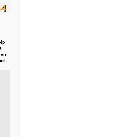
xếp
à
rên
hình