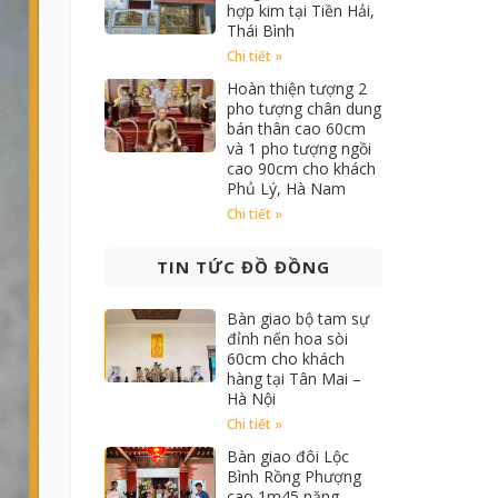
hợp kim tại Tiền Hải,
Thái Bình
Chi tiết »
Hoàn thiện tượng 2
pho tượng chân dung
bán thân cao 60cm
và 1 pho tượng ngồi
cao 90cm cho khách
Phủ Lý, Hà Nam
Chi tiết »
TIN TỨC ĐỒ ĐỒNG
Bàn giao bộ tam sự
đỉnh nến hoa sòi
60cm cho khách
hàng tại Tân Mai –
Hà Nội
Chi tiết »
Bàn giao đôi Lộc
Bình Rồng Phượng
cao 1m45 nặng