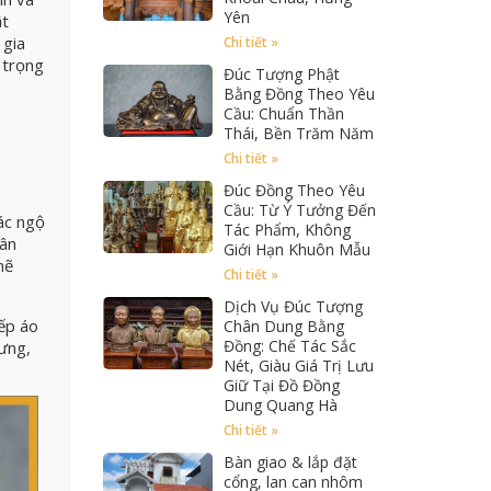
Yên
ật
 gia
Chi tiết »
 trọng
Đúc Tượng Phật
Bằng Đồng Theo Yêu
Cầu: Chuẩn Thần
Thái, Bền Trăm Năm
Chi tiết »
Đúc Đồng Theo Yêu
Cầu: Từ Ý Tưởng Đến
ác ngộ
Tác Phẩm, Không
cân
Giới Hạn Khuôn Mẫu
hẽ
Chi tiết »
Dịch Vụ Đúc Tượng
ếp áo
Chân Dung Bằng
Đồng: Chế Tác Sắc
ưng,
Nét, Giàu Giá Trị Lưu
Giữ Tại Đồ Đồng
Dung Quang Hà
Chi tiết »
Bàn giao & lắp đặt
cổng, lan can nhôm