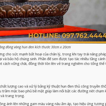
ằng đồng vàng hun đen kích thước 30cm x 20cm
g cho sức mạnh bất hoại của chân lý, trong khi tay trái nâng pháp
i và bảo hộ chúng sinh. Phần đế sen được tạo tác nhiều tầng cánh
t cách vững chãi, đồng thời tôn lên vẻ trang nghiêm cho tổng thể 
hất lượng cao và xử lý bằng kỹ thuật hun đen thủ công truyền th
u trầm mặc bao phủ bề mặt giúp làm nổi bật các đường nét chạm 
 và trang trọng.
 đồng ánh lên những gam màu vàng nâu ấm áp, tạo hiệu ứng tương