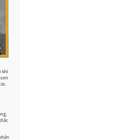
 khí
 sen
tác
ống,
khắc
 phản