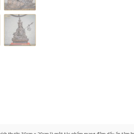
ích thước 30cm x 20cm là một tác phẩm mang đậm dấu ấn tâm li