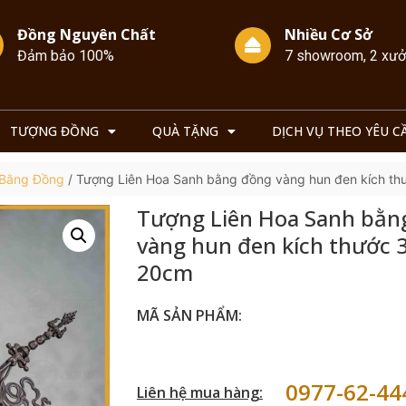
Đồng Nguyên Chất
Nhiều Cơ Sở
Đảm bảo 100%
7 showroom, 2 xư
TƯỢNG ĐỒNG
QUÀ TẶNG
DỊCH VỤ THEO YÊU C
 Bằng Đồng
/ Tượng Liên Hoa Sanh bằng đồng vàng hun đen kích t
Tượng Liên Hoa Sanh bằn
vàng hun đen kích thước 
20cm
MÃ SẢN PHẨM:
0977-62-44
Liên hệ mua hàng: