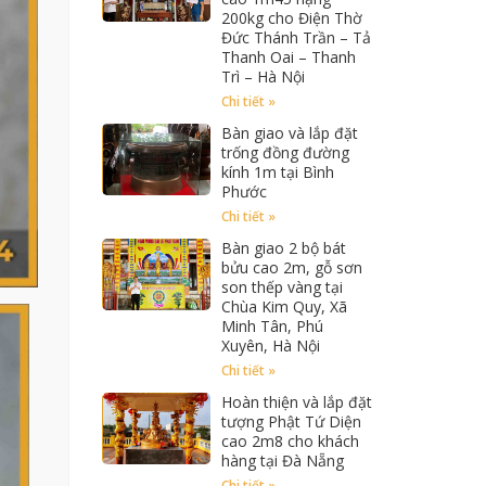
200kg cho Điện Thờ
Đức Thánh Trần – Tả
Thanh Oai – Thanh
Trì – Hà Nội
Chi tiết »
Bàn giao và lắp đặt
trống đồng đường
kính 1m tại Bình
Phước
Chi tiết »
Bàn giao 2 bộ bát
bửu cao 2m, gỗ sơn
son thếp vàng tại
Chùa Kim Quy, Xã
Minh Tân, Phú
Xuyên, Hà Nội
Chi tiết »
Hoàn thiện và lắp đặt
tượng Phật Tứ Diện
cao 2m8 cho khách
hàng tại Đà Nẵng
Chi tiết »