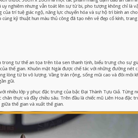
 uy nghiêm nhưng vẫn toát lên sự từ bi, pho tượng không chỉ là v
của trí tuệ giác ngộ, năng lực chuyển hóa và sự hộ trì bình an cho
p cùng kỹ thuật hun màu thủ công đã tạo nên vẻ đẹp cổ kính, trang
trong tư thế an tọa trên tòa sen thanh tịnh, biểu trưng cho sự gi
 của thế gian. Khuôn mặt Ngài được chế tác với những đường nét 
 cùng lòng từ bi vô lượng. Vầng trán rộng, sống mũi cao và đôi môi k
ần gũi.
ới nhiều lớp y phục đặc trưng của bậc Đại Thành Tựu Giả. Từng n
chân thực và đầy chiều sâu. Trên đầu là chiếc mũ Liên Hoa đặc tr
 giữa thế gian và xuất thế gian.