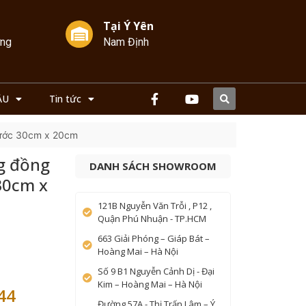
Tại Ý Yên
ởng
Nam Định
ẦU
Tin tức
hước 30cm x 20cm
g đồng
DANH SÁCH SHOWROOM
30cm x
121B Nguyễn Văn Trỗi , P12 ,
Quận Phú Nhuận - TP.HCM
663 Giải Phóng – Giáp Bát –
Hoàng Mai – Hà Nội
Số 9 B1 Nguyễn Cảnh Dị - Đại
Kim – Hoàng Mai – Hà Nội
44
Đường 57A - Thị Trấn Lâm – Ý