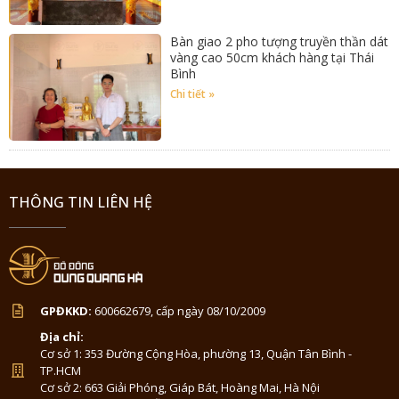
Bàn giao 2 pho tượng truyền thần dát
vàng cao 50cm khách hàng tại Thái
Bình
Chi tiết »
THÔNG TIN LIÊN HỆ
GPĐKKD:
600662679, cấp ngày 08/10/2009
Địa chỉ:
Cơ sở 1: 353 Đường Cộng Hòa, phường 13, Quận Tân Bình -
TP.HCM
Cơ sở 2: 663 Giải Phóng, Giáp Bát, Hoàng Mai, Hà Nội