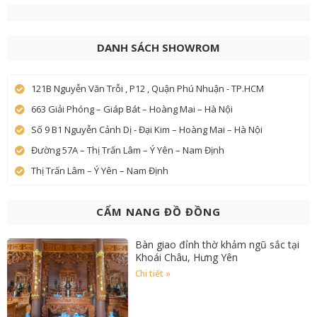
DANH SÁCH SHOWROM
121B Nguyễn Văn Trỗi , P12 , Quận Phú Nhuận - TP.HCM
663 Giải Phóng – Giáp Bát – Hoàng Mai – Hà Nội
Số 9 B1 Nguyễn Cảnh Dị - Đại Kim – Hoàng Mai – Hà Nội
Đường 57A – Thị Trấn Lâm – Ý Yên – Nam Định
Thị Trấn Lâm – Ý Yên – Nam Định
CẨM NANG ĐỒ ĐỒNG
Bàn giao đỉnh thờ khảm ngũ sắc tại
Khoái Châu, Hưng Yên
Chi tiết »