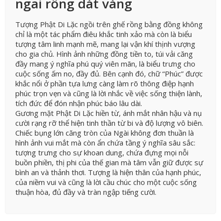
ngai rồng dát vàng
Tượng Phật Di Lặc ngồi trên ghế rồng bằng đồng không
chỉ là một tác phẩm điêu khắc tinh xảo mà còn là biểu
tượng tâm linh mạnh mẽ, mang lại vận khí thịnh vượng
cho gia chủ. Hình ảnh những đồng tiền to, túi vải căng
đầy mang ý nghĩa phú quý viên mãn, là biểu trưng cho
cuộc sống ấm no, đầy đủ. Bên cạnh đó, chữ “Phúc” được
khắc nổi ở phần tựa lưng càng làm rõ thông điệp hạnh
phúc trọn vẹn và cũng là lời nhắc về việc sống thiện lành,
tích đức để đón nhận phúc báo lâu dài.
Gương mặt Phật Di Lặc hiền từ, ánh mắt nhân hậu và nụ
cười rạng rỡ thể hiện tinh thần từ bi và độ lượng vô biên.
Chiếc bụng lớn căng tròn của Ngài không đơn thuần là
hình ảnh vui mắt mà còn ẩn chứa tầng ý nghĩa sâu sắc:
tượng trưng cho sự khoan dung, chứa đựng mọi nỗi
buồn phiền, thị phi của thế gian mà tâm vẫn giữ được sự
bình an và thảnh thơi. Tượng là hiện thân của hạnh phúc,
của niềm vui và cũng là lời cầu chúc cho một cuộc sống
thuận hòa, đủ đầy và tràn ngập tiếng cười.