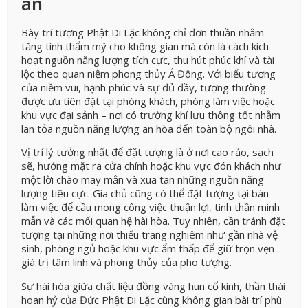
an
Bày trí tượng Phật Di Lặc không chỉ đơn thuần nhằm
tăng tính thẩm mỹ cho không gian mà còn là cách kích
hoạt nguồn năng lượng tích cực, thu hút phúc khí và tài
lộc theo quan niệm phong thủy Á Đông. Với biểu tượng
của niềm vui, hạnh phúc và sự đủ đầy, tượng thường
được ưu tiên đặt tại phòng khách, phòng làm việc hoặc
khu vực đại sảnh – nơi có trường khí lưu thông tốt nhằm
lan tỏa nguồn năng lượng an hòa đến toàn bộ ngôi nhà.
Vị trí lý tưởng nhất để đặt tượng là ở nơi cao ráo, sạch
sẽ, hướng mặt ra cửa chính hoặc khu vực đón khách như
một lời chào may mắn và xua tan những nguồn năng
lượng tiêu cực. Gia chủ cũng có thể đặt tượng tại bàn
làm việc để cầu mong công việc thuận lợi, tinh thần minh
mẫn và các mối quan hệ hài hòa. Tuy nhiên, cần tránh đặt
tượng tại những nơi thiếu trang nghiêm như gần nhà vệ
sinh, phòng ngủ hoặc khu vực ẩm thấp để giữ trọn vẹn
giá trị tâm linh và phong thủy của pho tượng.
Sự hài hòa giữa chất liệu đồng vàng hun cổ kính, thần thái
hoan hỷ của Đức Phật Di Lặc cùng không gian bài trí phù