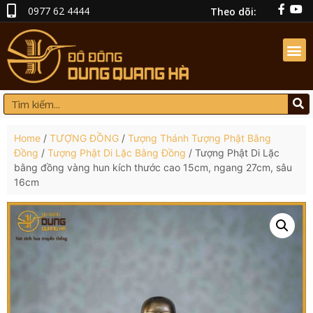
0977 62 4444
Theo dõi:
Home
/
TƯỢNG ĐỒNG
/
Tượng Thánh Tượng Phật Bằng
Đồng
/
Tượng Phật Di Lặc Bằng Đồng
/ Tượng Phật Di Lặc
bằng đồng vàng hun kích thước cao 15cm, ngang 27cm, sâu
16cm