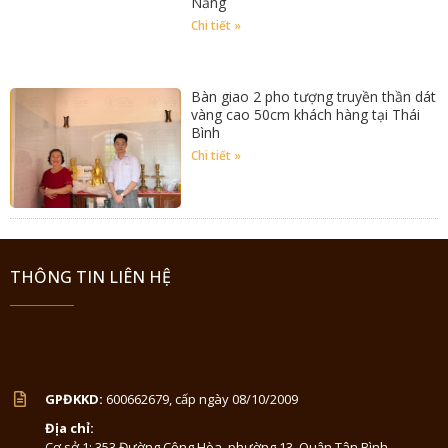
Nẵng
Chi tiết »
Bàn giao 2 pho tượng truyền thần dát
vàng cao 50cm khách hàng tại Thái
Bình
Chi tiết »
THÔNG TIN LIÊN HỆ
GPĐKKD:
600662679, cấp ngày 08/10/2009
Địa chỉ:
Cơ sở 1: 353 Đường Cộng Hòa, phường 13, Quận Tân Bình -