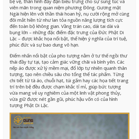
bệ vệ, thân hình đầy đặn biểu trưng cho sự sung túc và
viên mãn trong quan niệm phương Đông. Gương mặt
Ngài hiện lên với thần thái hoan hỷ, nụ cười rộng mở cùng
đôi mắt hiền từ như lan tỏa nguồn năng lượng tích cực
đến toàn bộ không gian. Vầng trán cao, dái tai dài và
bụng lớn – những đặc điểm đặc trưng của Đức Phật Di
Lặc – được khắc họa nổi bật, thể hiện ý nghĩa của trí tuệ,
phúc đức và sự bao dung vô hạn.
Điểm nhấn nổi bật của pho tượng nằm ở tư thế ngồi thư
thái đầy tự tại, tạo cảm giác vững chãi và bình yên. Các
nếp áo được xử lý mềm mại, đổ lớp tự nhiên quanh thân
tượng, tạo nên chiều sâu cho tổng thể tác phẩm. Từng
chi tiết từ tà áo, chuỗi hạt, túi gấm hay các họa tiết trang
trí trên bệ đều được chạm khắc tỉ mỉ, giúp bức tượng
vừa mang vẻ uy nghiêm của một linh vật phong thủy,
vừa giữ được nét gần gũi, phúc hậu vốn có của hình
tượng Phật Di Lặc.