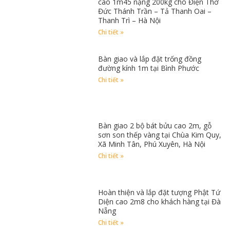
cao 1m45 nặng 200kg cho Điện Thờ
Đức Thánh Trần – Tả Thanh Oai –
Thanh Trì – Hà Nội
Chi tiết »
Bàn giao và lắp đặt trống đồng
đường kính 1m tại Bình Phước
Chi tiết »
Bàn giao 2 bộ bát bửu cao 2m, gỗ
sơn son thếp vàng tại Chùa Kim Quy,
Xã Minh Tân, Phú Xuyên, Hà Nội
Chi tiết »
Hoàn thiện và lắp đặt tượng Phật Tứ
Diện cao 2m8 cho khách hàng tại Đà
Nẵng
Chi tiết »