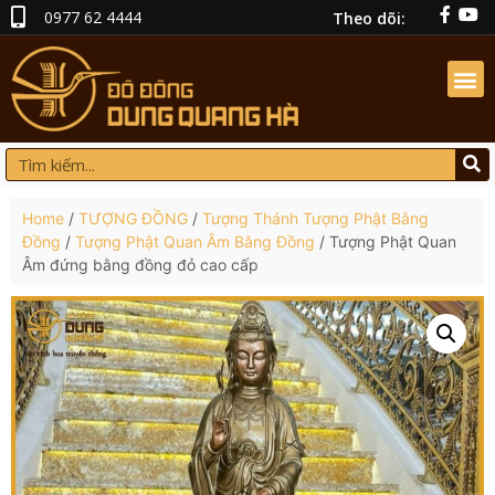
0977 62 4444
Theo dõi:
Home
/
TƯỢNG ĐỒNG
/
Tượng Thánh Tượng Phật Bằng
Đồng
/
Tượng Phật Quan Âm Bằng Đồng
/ Tượng Phật Quan
Âm đứng bằng đồng đỏ cao cấp