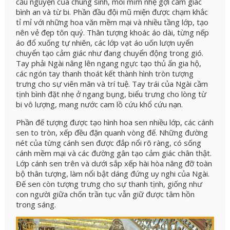
cầu nguyện của chúng sinh, môi mỉm nhẹ gợi cảm giác
bình an và từ bi. Phần đầu đội mũ miện được chạm khắc
tỉ mỉ với những hoa văn mềm mại và nhiều tầng lớp, tạo
nên vẻ đẹp tôn quý. Thân tượng khoác áo dài, từng nếp
áo đổ xuống tự nhiên, các lớp vạt áo uốn lượn uyển
chuyển tạo cảm giác như đang chuyển động trong gió.
Tay phải Ngài nâng lên ngang ngực tạo thủ ấn gia hộ,
các ngón tay thanh thoát kết thành hình tròn tượng
trưng cho sự viên mãn và trí tuệ. Tay trái của Ngài cầm
tịnh bình đặt nhẹ ở ngang bụng, biểu trưng cho lòng từ
bi vô lượng, mang nước cam lồ cứu khổ cứu nạn.
Phần đế tượng được tạo hình hoa sen nhiều lớp, các cánh
sen to tròn, xếp đều đặn quanh vòng đế. Những đường
nét của từng cánh sen được đắp nổi rõ ràng, có sống
cánh mềm mại và các đường gân tạo cảm giác chân thật.
Lớp cánh sen trên và dưới sắp xếp hài hòa nâng đỡ toàn
bộ thân tượng, làm nổi bật dáng đứng uy nghi của Ngài.
Đế sen còn tượng trưng cho sự thanh tịnh, giống như
con người giữa chốn trần tục vẫn giữ được tâm hồn
trong sáng.