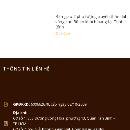
Bàn giao 2 pho tượng truyền thần dát
vàng cao 50cm khách hàng tại Thái
Bình
Chi tiết »
THÔNG TIN LIÊN HỆ
GPĐKKD:
600662679, cấp ngày 08/10/2009
Địa chỉ:
Cơ sở 1: 353 Đường Cộng Hòa, phường 13, Quận Tân Bình -
TP.HCM
Cơ sở 2: 663 Giải Phóng, Giáp Bát, Hoàng Mai, Hà Nội