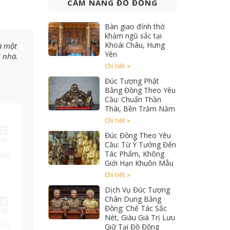
CẨM NANG ĐỒ ĐỒNG
Bàn giao đỉnh thờ
khảm ngũ sắc tại
Khoái Châu, Hưng
à một
Yên
i nhà.
Chi tiết »
Đúc Tượng Phật
Bằng Đồng Theo Yêu
Cầu: Chuẩn Thần
Thái, Bền Trăm Năm
Chi tiết »
Đúc Đồng Theo Yêu
Cầu: Từ Ý Tưởng Đến
Tác Phẩm, Không
Giới Hạn Khuôn Mẫu
Chi tiết »
Dịch Vụ Đúc Tượng
Chân Dung Bằng
Đồng: Chế Tác Sắc
Nét, Giàu Giá Trị Lưu
Giữ Tại Đồ Đồng