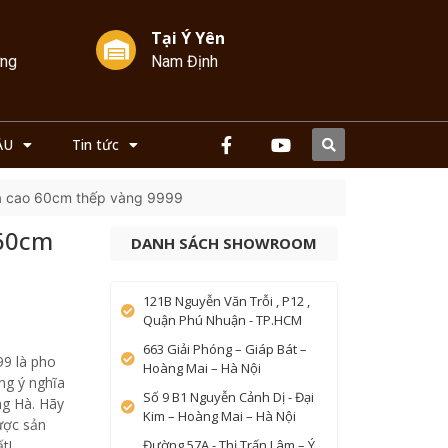
Tại Ý Yên
ởng
Nam Định
ẦU
Tin tức
a cao 60cm thếp vàng 9999
 60cm
DANH SÁCH SHOWROOM
121B Nguyễn Văn Trỗi , P12 ,
Quận Phú Nhuận - TP.HCM
663 Giải Phóng – Giáp Bát –
9 là pho
Hoàng Mai – Hà Nội
ng ý nghĩa
Số 9 B1 Nguyễn Cảnh Dị - Đại
ng Hà. Hãy
Kim – Hoàng Mai – Hà Nội
ược sản
t!
Đường 57A - Thị Trấn Lâm – Ý