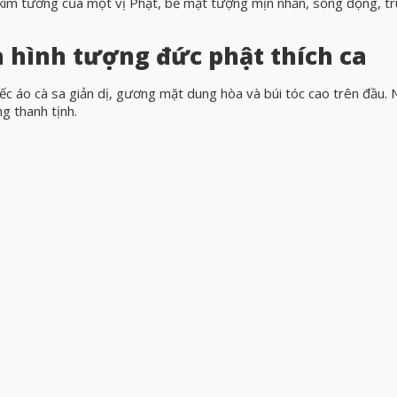
kim tướng của một vị Phật, bề mặt tượng mịn nhẵn, sống động, t
a hình tượng đức phật thích ca
ếc áo cà sa giản dị, gương mặt dung hòa và búi tóc cao trên đầu. N
g thanh tịnh.