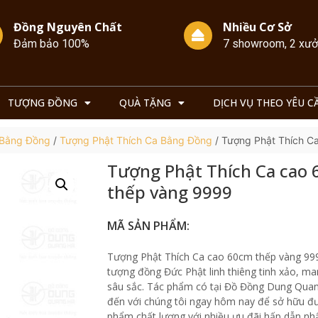
Đồng Nguyên Chất
Nhiều Cơ Sở
Đảm bảo 100%
7 showroom, 2 xư
TƯỢNG ĐỒNG
QUÀ TẶNG
DỊCH VỤ THEO YÊU C
 Bằng Đồng
/
Tượng Phật Thích Ca Bằng Đồng
/ Tượng Phật Thích C
Tượng Phật Thích Ca cao
thếp vàng 9999
MÃ SẢN PHẨM:
Tượng Phật Thích Ca cao 60cm thếp vàng 999
tượng đồng Đức Phật linh thiêng tinh xảo, ma
sâu sắc. Tác phẩm có tại Đồ Đồng Dung Qua
đến với chúng tôi ngay hôm nay để sở hữu đ
phẩm chất lượng với nhiều ưu đãi hấp dẫn nhấ