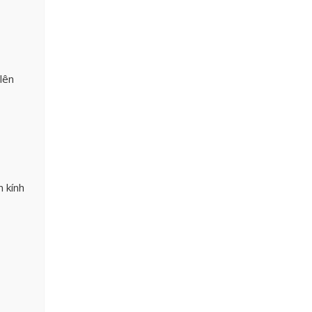
lên
n kính