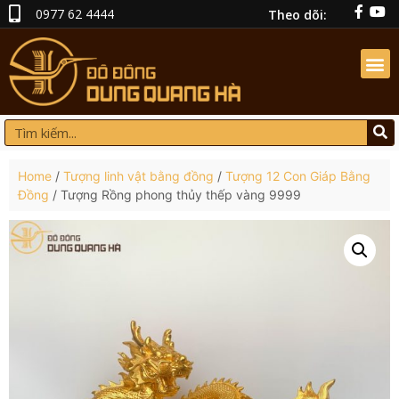
0977 62 4444
Theo dõi:
Home
/
Tượng linh vật bằng đồng
/
Tượng 12 Con Giáp Bằng
Đồng
/ Tượng Rồng phong thủy thếp vàng 9999