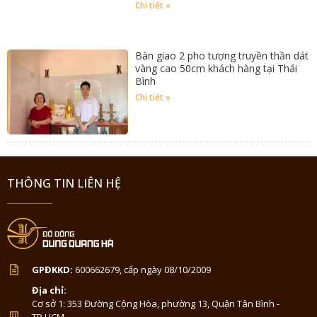
Chi tiết »
Bàn giao 2 pho tượng truyền thần dát
vàng cao 50cm khách hàng tại Thái
Bình
Chi tiết »
THÔNG TIN LIÊN HỆ
GPĐKKD:
600662679, cấp ngày 08/10/2009
Địa chỉ:
Cơ sở 1: 353 Đường Cộng Hòa, phường 13, Quận Tân Bình -
TP.HCM