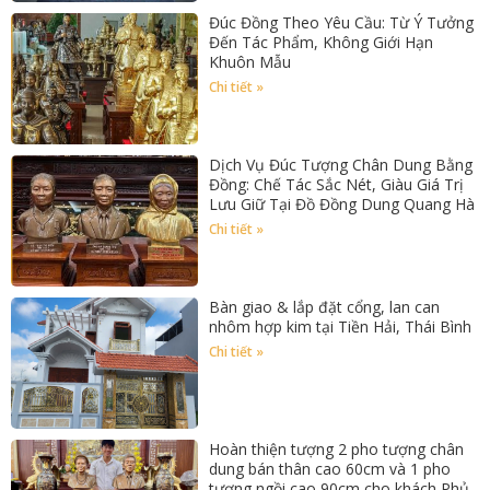
Đúc Đồng Theo Yêu Cầu: Từ Ý Tưởng
Đến Tác Phẩm, Không Giới Hạn
Khuôn Mẫu
Chi tiết »
Dịch Vụ Đúc Tượng Chân Dung Bằng
Đồng: Chế Tác Sắc Nét, Giàu Giá Trị
Lưu Giữ Tại Đồ Đồng Dung Quang Hà
Chi tiết »
Bàn giao & lắp đặt cổng, lan can
nhôm hợp kim tại Tiền Hải, Thái Bình
Chi tiết »
Hoàn thiện tượng 2 pho tượng chân
dung bán thân cao 60cm và 1 pho
tượng ngồi cao 90cm cho khách Phủ