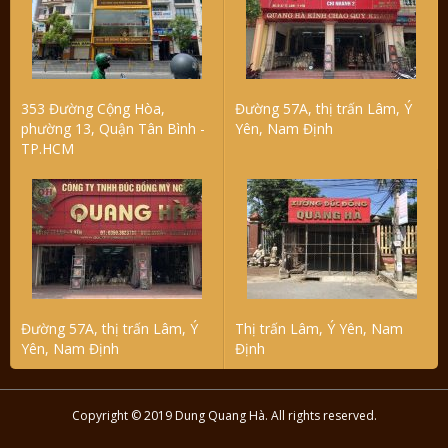
353 Đường Cộng Hòa,
Đường 57A, thị trấn Lâm, Ý
phường 13, Quận Tân Bình -
Yên, Nam Định
TP.HCM
Đường 57A, thị trấn Lâm, Ý
Thị trấn Lâm, Ý Yên, Nam
Yên, Nam Định
Định
Copyright © 2019 Dung Quang Hà. All rights reserved.