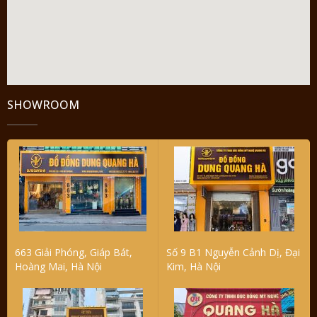
SHOWROOM
663 Giải Phóng, Giáp Bát,
Số 9 B1 Nguyễn Cảnh Dị, Đại
Hoàng Mai, Hà Nội
Kim, Hà Nội