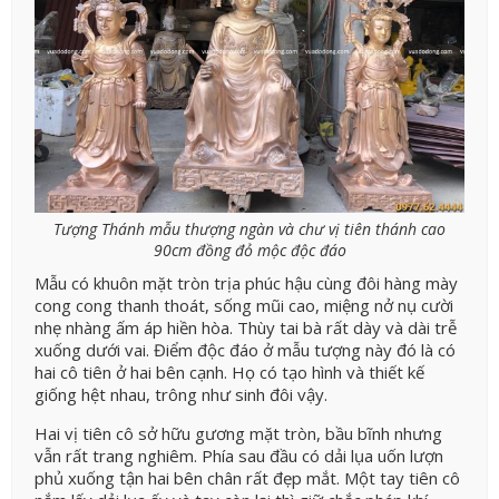
Tượng Thánh mẫu thượng ngàn và chư vị tiên thánh cao
90cm đồng đỏ mộc độc đáo
Mẫu có khuôn mặt tròn trịa phúc hậu cùng đôi hàng mày
cong cong thanh thoát, sống mũi cao, miệng nở nụ cười
nhẹ nhàng ấm áp hiền hòa. Thùy tai bà rất dày và dài trễ
xuống dưới vai. Điểm độc đáo ở mẫu tượng này đó là có
hai cô tiên ở hai bên cạnh. Họ có tạo hình và thiết kế
giống hệt nhau, trông như sinh đôi vậy.
Hai vị tiên cô sở hữu gương mặt tròn, bầu bĩnh nhưng
vẫn rất trang nghiêm. Phía sau đầu có dải lụa uốn lượn
phủ xuống tận hai bên chân rất đẹp mắt. Một tay tiên cô