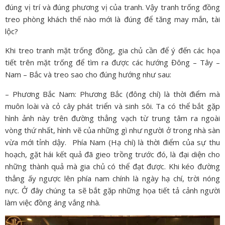
đúng vị trí và đúng phương vị của tranh. Vậy tranh trống đồng
treo phòng khách thế nào mới là đúng để tăng may mắn, tài
lộc?
Khi treo tranh mặt trống đồng, gia chủ cần để ý đến các họa
tiết trên mặt trống để tìm ra được các hướng Đông – Tây –
Nam – Bắc và treo sao cho đúng hướng như sau:
– Phương Bắc Nam: Phương Bắc (đông chí) là thời điểm mà
muôn loài và cỏ cây phát triển và sinh sôi. Ta có thể bắt gặp
hình ảnh này trên đường thẳng vạch từ trung tâm ra ngoài
vòng thứ nhất, hình vẽ của những gì như người ở trong nhà sàn
vừa mới tỉnh dậy. Phía Nam (Hạ chí) là thời điểm của sự thu
hoạch, gặt hái kết quả đã gieo trồng trước đó, là đại diện cho
những thành quả mà gia chủ có thể đạt được. Khi kéo đường
thẳng ấy ngược lên phía nam chính là ngày hạ chí, trời nóng
nực. Ở đây chúng ta sẽ bắt gặp những họa tiết tả cảnh người
làm việc đồng áng vắng nhà.