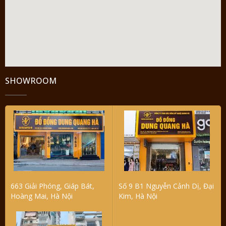
SHOWROOM
663 Giải Phóng, Giáp Bát,
Số 9 B1 Nguyễn Cảnh Dị, Đại
Hoàng Mai, Hà Nội
Kim, Hà Nội