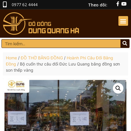
0977 62 4444
Theo dõi:
Home
/
ĐỒ THỜ BẰNG ĐỒNG
/
Hoành Phi Câu Đối Bằng
Đồng
/ Bộ cuốn thư câu đối Đức Lưu Quang bằng đồng sơn
son thếp vàng