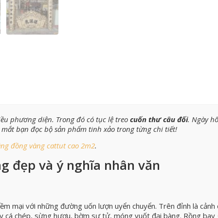
ều phương diện. Trong đó có tục lệ treo
cuốn thư câu đối
. Ngày h
 mắt bạn đọc bộ sản phẩm tinh xảo trong từng chi tiết!
ng đồng vàng cattut cao 2m2
.
g đẹp và ý nghĩa nhân văn
m mại với những đường uốn lượn uyển chuyển. Trên đỉnh là cảnh 
y cá chép, sừng hươu, bờm sư tử, móng vuốt đại bàng. Rồng bay 