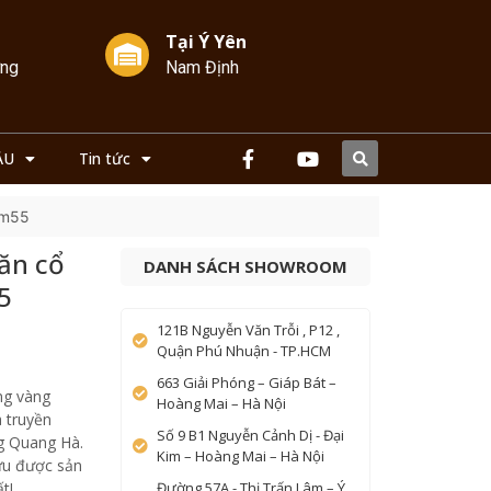
Tại Ý Yên
ởng
Nam Định
ẦU
Tin tức
1m55
ăn cổ
DANH SÁCH SHOWROOM
5
121B Nguyễn Văn Trỗi , P12 ,
Quận Phú Nhuận - TP.HCM
663 Giải Phóng – Giáp Bát –
ng vàng
Hoàng Mai – Hà Nội
a truyền
Số 9 B1 Nguyễn Cảnh Dị - Đại
g Quang Hà.
Kim – Hoàng Mai – Hà Nội
ữu được sản
t!
Đường 57A - Thị Trấn Lâm – Ý