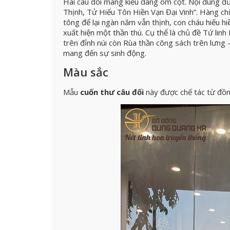
Hai câu đối mang kiểu dáng ôm cột. Nội dung đ
Thịnh, Tử Hiếu Tôn Hiền Vạn Đại Vinh”. Hàng chữ
tông để lại ngàn năm vẫn thịnh, con cháu hiếu hi
xuất hiện một thần thú. Cụ thể là chủ đề Tứ li
trên đỉnh núi còn Rùa thần cõng sách trên lưng –
mang đến sự sinh động.
Màu sắc
Mẫu
cuốn thư câu đối
này được chế tác từ đồn