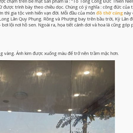
ược chạm trên bề mặt sản phẩm là : “Tổ Tông Công Đức Thiên Niê
 được trình bày theo chiều dọc. Chúng có ý nghĩa : công đức của 
ền thì gia tộc vinh hiển vạn đời. Mỗi đầu của món
đồ thờ cúng
này 
nh Long Lân Quy Phụng. Rồng và Phượng bay trên bầu trời, Kỳ Lân 
 bơi lội nơi hồ sen. Ngoài ra, họa tiết cánh dơi và hoa lá cũng góp
g vàng. Ánh kim được xuống màu để trở nên trầm mặc hơn.