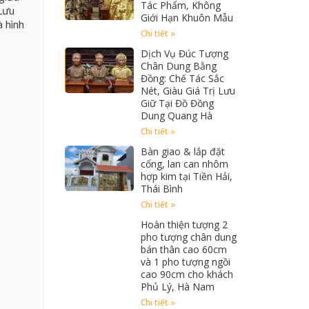
Tác Phẩm, Không
 Lưu
Giới Hạn Khuôn Mẫu
 hình
Chi tiết »
Dịch Vụ Đúc Tượng
Chân Dung Bằng
Đồng: Chế Tác Sắc
Nét, Giàu Giá Trị Lưu
Giữ Tại Đồ Đồng
Dung Quang Hà
Chi tiết »
Bàn giao & lắp đặt
cổng, lan can nhôm
hợp kim tại Tiền Hải,
Thái Bình
Chi tiết »
Hoàn thiện tượng 2
pho tượng chân dung
bán thân cao 60cm
và 1 pho tượng ngồi
cao 90cm cho khách
Phủ Lý, Hà Nam
Chi tiết »