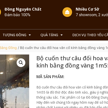
Đồng Nguyên Chất
Nhiều Cơ Sở
Đảm bảo 100%
7 showroom, 2 xư
TƯỢNG ĐỒNG
QUÀ TẶNG
DỊCH VỤ THEO YÊU C
 Bằng Đồng
/ Bộ cuốn thư câu đối hoa văn cổ kính bằng đồng vàng 
Bộ cuốn thư câu đối hoa v
kính bằng đồng vàng 1m5
MÃ SẢN PHẨM:
Bộ cuốn thư câu đối hoa văn cổ kính bằng đồ
1m55 là đồ thờ độc đáo tinh xảo, giàu ý nghĩ
thống sâu sắc. Tác phẩm có tại Đồ Đồng Dun
Hãy đến với chúng tôi ngay hôm nay để sở h
phẩm chất lượng với nhiều ưu đãi hấp dẫn nhấ