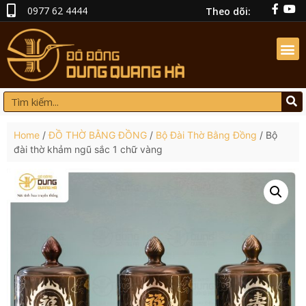
0977 62 4444
Theo dõi:
Home
/
ĐỒ THỜ BẰNG ĐỒNG
/
Bộ Đài Thờ Bằng Đồng
/ Bộ
đài thờ khảm ngũ sắc 1 chữ vàng