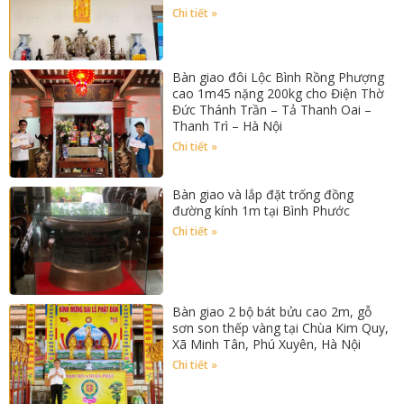
Chi tiết »
Bàn giao đôi Lộc Bình Rồng Phượng
cao 1m45 nặng 200kg cho Điện Thờ
Đức Thánh Trần – Tả Thanh Oai –
Thanh Trì – Hà Nội
Chi tiết »
Bàn giao và lắp đặt trống đồng
đường kính 1m tại Bình Phước
Chi tiết »
Bàn giao 2 bộ bát bửu cao 2m, gỗ
sơn son thếp vàng tại Chùa Kim Quy,
Xã Minh Tân, Phú Xuyên, Hà Nội
Chi tiết »