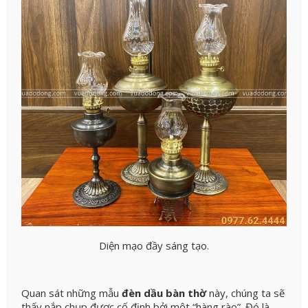
Diện mạo đầy sáng tạo.
Quan sát những mẫu
đèn dầu bàn thờ
này, chúng ta sẽ
thấy nắp chụp được cố định bởi một “hàng rào”. Đó là