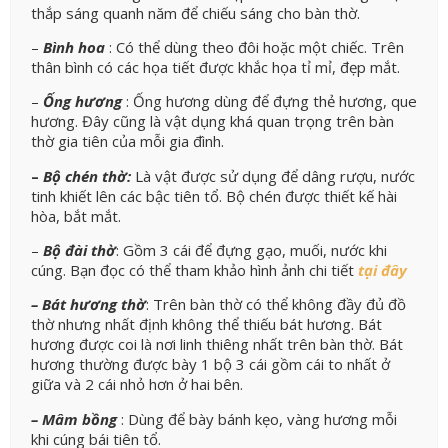
thắp sáng quanh năm để chiếu sáng cho bàn thờ.
–
Bình hoa
: Có thể dùng theo đôi hoặc một chiếc. Trên
thân bình có các họa tiết được khắc họa tỉ mỉ, đẹp mắt.
–
Ống hương
: Ống hương dùng để đựng thẻ hương, que
hương. Đây cũng là vật dụng khá quan trọng trên bàn
thờ gia tiên của mỗi gia đình.
–
Bộ chén thờ:
Là vật được sử dụng để dâng rượu, nước
tinh khiết lên các bậc tiên tổ. Bộ chén được thiết kế hài
hòa, bắt mắt.
–
Bộ đài thờ
: Gồm 3 cái để đựng gạo, muối, nước khi
cúng. Bạn đọc có thể tham khảo hình ảnh chi tiết
tại đây
– Bát hương thờ
: Trên bàn thờ có thể không đầy đủ đồ
thờ nhưng nhất định không thể thiếu bát hương. Bát
hương được coi là nơi linh thiêng nhất trên bàn thờ. Bát
hương thường được bày 1 bộ 3 cái gồm cái to nhất ở
giữa và 2 cái nhỏ hơn ở hai bên.
– Mâm bồng
: Dùng để bày bánh kẹo, vàng hương mỗi
khi cúng bái tiên tổ.