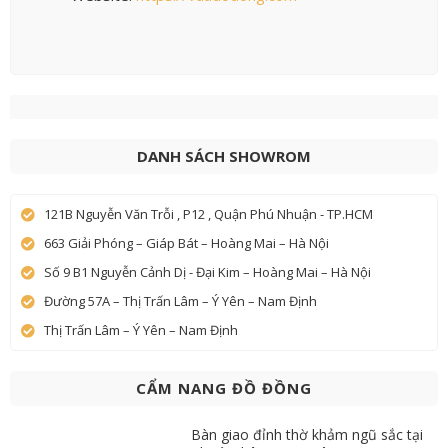
DANH SÁCH SHOWROM
121B Nguyễn Văn Trỗi , P12 , Quận Phú Nhuận - TP.HCM
663 Giải Phóng – Giáp Bát – Hoàng Mai – Hà Nội
Số 9 B1 Nguyễn Cảnh Dị - Đại Kim – Hoàng Mai – Hà Nội
Đường 57A – Thị Trấn Lâm – Ý Yên – Nam Định
Thị Trấn Lâm – Ý Yên – Nam Định
CẨM NANG ĐỒ ĐỒNG
Bàn giao đỉnh thờ khảm ngũ sắc tại