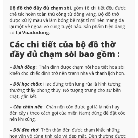
Bộ đồ thờ đầy đủ chạm sòi
, gồm 18 chi tiết đều được
chế tác hoàn toàn thủ công từ đồng vàng. Bộ đồ thờ
được xử lý màu và làm bóng bề mặt tỉ mỉ nên mang đã
lại một vẻ ngoài vô cùng tuyệt hảo. Sản phẩm hiện đang
có tại
Vuadodong.
Các chi tiết của bộ đồ thờ
đầy đủ chạm sòi bao gồm :
–
Đỉnh đồng
: Thân đỉnh được chạm nổi họa tiết hoa sòi
khiến cho chiếc đỉnh trở nên tranh nhã và thanh lịch hơn.
–
Đôi hạc chầu
: Hạc đứng trên lưng rùa là hình tượng
thường thấy phong thủy. Nó tượng trưng cho sự bền
chặt, gắn kết.
–
Cặp chân nến
: Chân nến còn được gọi là lá nến hay
đèn cầy ( theo cách gọi của miền Nam) dùng để đặt cốc
nến khi cúng.
–
Đôi đèn thờ
: Trên thân đèn được chạm khắc những
hoa văn vô cùng tinh xảo và đẹp mắt. Đèn thường được