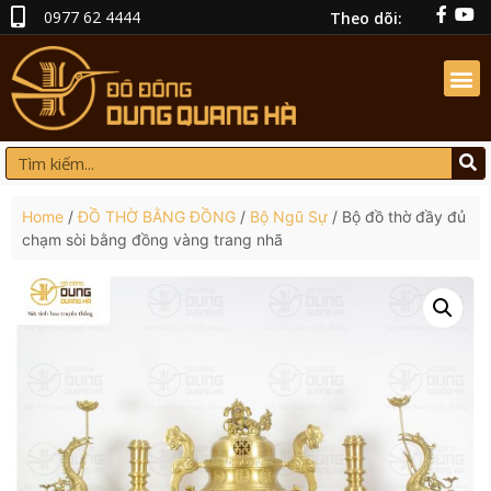
0977 62 4444
Theo dõi:
Home
/
ĐỒ THỜ BẰNG ĐỒNG
/
Bộ Ngũ Sự
/ Bộ đồ thờ đầy đủ
chạm sòi bằng đồng vàng trang nhã