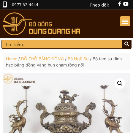
0977 62 4444
Theo dõi:
Home
/
ĐỒ THỜ BẰNG ĐỒNG
/
Bộ Ngũ Sự
/ Bộ tam sự đỉnh
hạc bằng đồng vàng hun chạm rồng nổi