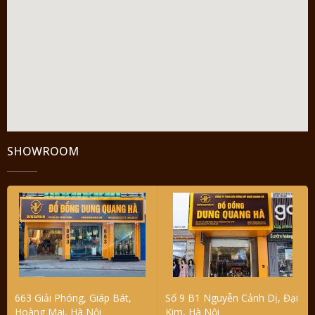
SHOWROOM
663 Giải Phóng, Giáp Bát,
Số 9 B1 Nguyễn Cảnh Dị, Đại
Hoàng Mai, Hà Nội
Kim, Hà Nội