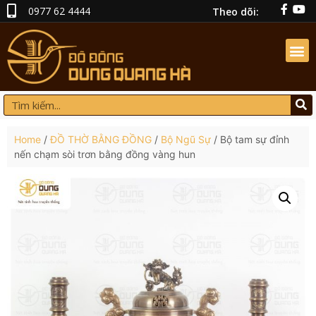
0977 62 4444
Theo dõi:
Home
/
ĐỒ THỜ BẰNG ĐỒNG
/
Bộ Ngũ Sự
/ Bộ tam sự đỉnh
nến chạm sòi trơn bằng đồng vàng hun