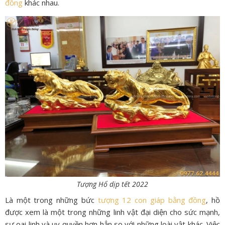
đồng
khác nhau.
Tượng Hổ dịp tết 2022
Là một trong những bức
tượng 12 con giáp bằng đồng
, hồ
được xem là một trong những linh vật đại diện cho sức mạnh,
sự oai linh và uy quyền hơn hẳn so với những loài vật khác. Việc