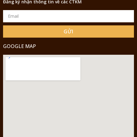
Đăng ký nhận thông tin về các CTKM
GỬI
GOOGLE MAP