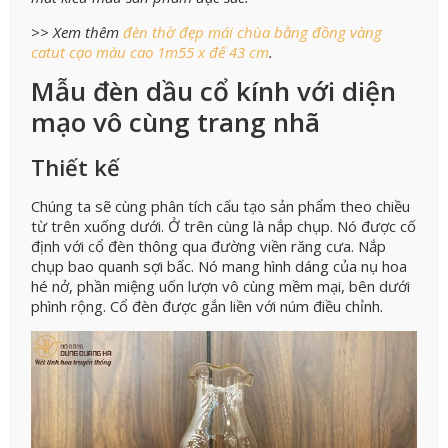
>> Xem thêm
đèn thờ đẹp mái chùa bằng đồng vàng
catut cạo màu cao 1m55 x đế 43 cm
.
Mẫu đèn dầu cổ kính với diện
mạo vô cùng trang nhã
Thiết kế
Chúng ta sẽ cùng phân tích cấu tạo sản phẩm theo chiều
từ trên xuống dưới. Ở trên cùng là nắp chụp. Nó được cố
định với cổ đèn thông qua đường viền răng cưa. Nắp
chụp bao quanh sợi bấc. Nó mang hình dáng của nụ hoa
hé nở, phần miệng uốn lượn vô cùng mềm mại, bên dưới
phình rộng. Cổ đèn được gắn liền với núm điều chỉnh.