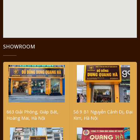
SHOWROOM
663 Giải Phóng, Giáp Bát,
Số 9 B1 Nguyễn Cảnh Dị, Đại
Hoàng Mai, Hà Nội
Kim, Hà Nội