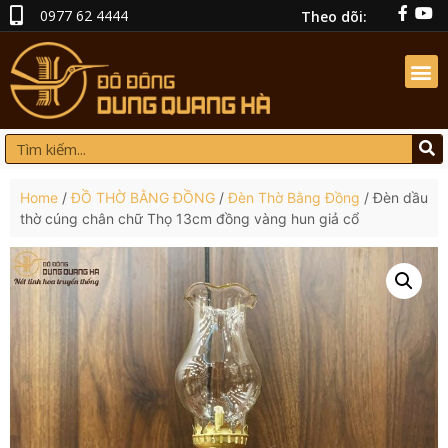
0977 62 4444
Theo dõi:
Home
/
ĐỒ THỜ BẰNG ĐỒNG
/
Đèn Thờ Bằng Đồng
/ Đèn dầu
thờ cúng chân chữ Thọ 13cm đồng vàng hun giả cổ