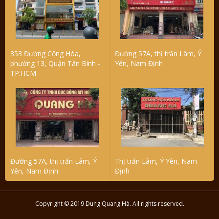
353 Đường Cộng Hòa,
Đường 57A, thị trấn Lâm, Ý
phường 13, Quận Tân Bình -
Yên, Nam Định
TP.HCM
Đường 57A, thị trấn Lâm, Ý
Thị trấn Lâm, Ý Yên, Nam
Yên, Nam Định
Định
Copyright © 2019 Dung Quang Hà. All rights reserved.