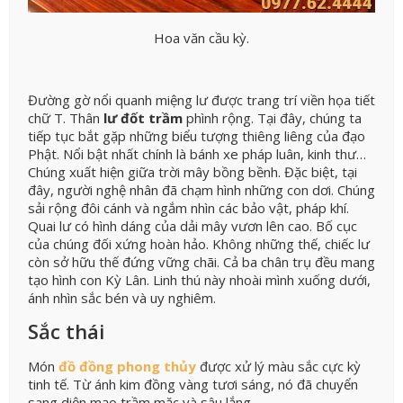
Hoa văn cầu kỳ.
Đường gờ nổi quanh miệng lư được trang trí viền họa tiết
chữ T. Thân
lư đốt trầm
phình rộng. Tại đây, chúng ta
tiếp tục bắt gặp những biểu tượng thiêng liêng của đạo
Phật. Nổi bật nhất chính là bánh xe pháp luân, kinh thư…
Chúng xuất hiện giữa trời mây bồng bềnh. Đặc biệt, tại
đây, người nghệ nhân đã chạm hình những con dơi. Chúng
sải rộng đôi cánh và ngắm nhìn các bảo vật, pháp khí.
Quai lư có hình dáng của dải mây vươn lên cao. Bố cục
của chúng đối xứng hoàn hảo. Không những thế, chiếc lư
còn sở hữu thế đứng vững chãi. Cả ba chân trụ đều mang
tạo hình con Kỳ Lân. Linh thú này nhoài mình xuống dưới,
ánh nhìn sắc bén và uy nghiêm.
Sắc thái
Món
đồ đồng phong thủy
được xử lý màu sắc cực kỳ
tinh tế. Từ ánh kim đồng vàng tươi sáng, nó đã chuyển
sang diện mạo trầm mặc và sâu lắng.