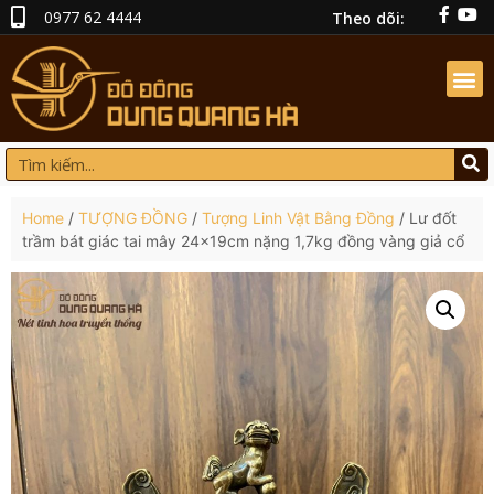
0977 62 4444
Theo dõi:
Home
/
TƯỢNG ĐỒNG
/
Tượng Linh Vật Bằng Đồng
/ Lư đốt
trầm bát giác tai mây 24x19cm nặng 1,7kg đồng vàng giả cổ