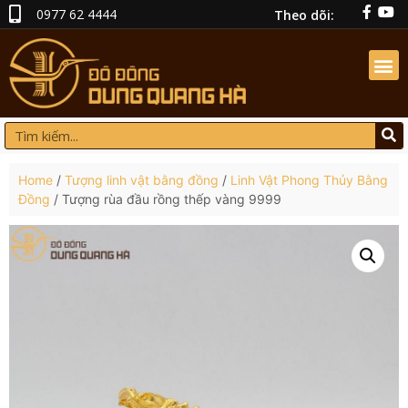
0977 62 4444
Theo dõi:
Home
/
Tượng linh vật bằng đồng
/
Linh Vật Phong Thủy Bằng
Đồng
/ Tượng rùa đầu rồng thếp vàng 9999