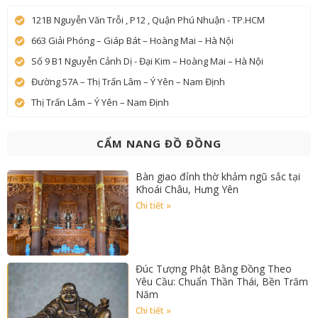
121B Nguyễn Văn Trỗi , P12 , Quận Phú Nhuận - TP.HCM
663 Giải Phóng – Giáp Bát – Hoàng Mai – Hà Nội
Số 9 B1 Nguyễn Cảnh Dị - Đại Kim – Hoàng Mai – Hà Nội
Đường 57A – Thị Trấn Lâm – Ý Yên – Nam Định
Thị Trấn Lâm – Ý Yên – Nam Định
CẨM NANG ĐỒ ĐỒNG
Bàn giao đỉnh thờ khảm ngũ sắc tại
Khoái Châu, Hưng Yên
Chi tiết »
Đúc Tượng Phật Bằng Đồng Theo
Yêu Cầu: Chuẩn Thần Thái, Bền Trăm
Năm
Chi tiết »