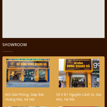
SHOWROOM
663 Giải Phóng, Giáp Bát,
Số 9 B1 Nguyễn Cảnh Dị, Đại
Hoàng Mai, Hà Nội
Kim, Hà Nội