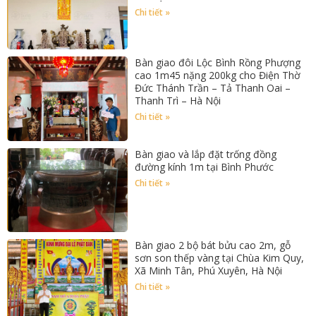
Chi tiết »
Bàn giao đôi Lộc Bình Rồng Phượng
cao 1m45 nặng 200kg cho Điện Thờ
Đức Thánh Trần – Tả Thanh Oai –
Thanh Trì – Hà Nội
Chi tiết »
Bàn giao và lắp đặt trống đồng
đường kính 1m tại Bình Phước
Chi tiết »
Bàn giao 2 bộ bát bửu cao 2m, gỗ
sơn son thếp vàng tại Chùa Kim Quy,
Xã Minh Tân, Phú Xuyên, Hà Nội
Chi tiết »