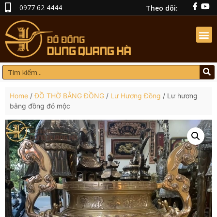
0977 62 4444
Theo dõi:
Home
/
ĐỒ THỜ BẰNG ĐỒNG
/
Lư Hương Đồng
/ Lư hương
bằng đồng đỏ mộc