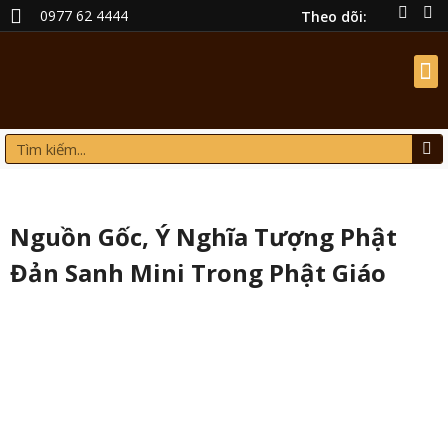
0977 62 4444
Theo dõi:
ĐỒ THỜ BẰNG ĐỒNG
TRANH ĐỒNG
TƯỢNG ĐỒNG
QUÀ TẶNG
DỊCH VỤ THEO YÊU CẦU
Nguồn Gốc, Ý Nghĩa Tượng Phật
Đản Sanh Mini Trong Phật Giáo