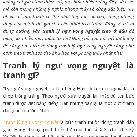
không chỉ giàu tính thẩm mỹ, ẩn chứa nhiều thông điệp sâu sắc
mà còn mang những ý nghĩa phong thủy vô cùng đặc biệt. Tuy
nhiên để bức tranh có thể phát huy tốt các công năng phong
thủy của mình thì gia chủ cần phải treo tranh đúng vị trí và
đúng hướng. Vậy
tranh lý ngư vọng nguyệt treo ở đâu
để
mang lại nhiều may mắn, tài lộc? Đừng bỏ qua bài viết dưới đây
để cùng tìm hiểu về dòng tranh lý ngư vọng nguyệt cũng như
cách treo tranh sao cho phù hợp với phong thủy nhất nhé!
Tranh lý ngư vọng nguyệt là
tranh gì?
“Lý ngư vọng nguyệt” là tên tiếng Hán, dịch ra có nghĩa là cá
chép trông trăng. Theo người xưa truyền lại, mặc dù tên bức
tranh được viết bằng tiếng Hán nhưng đây lại là một bức tranh
dân gian của Việt Nam.
Tranh lý ngư vọng nguyệt
là bức tranh thuộc dòng tranh dân
gian Hàng Trống phát triển từ cuối thế kỉ XIX, đầu thế kỷ
XX.Đây là dòng tranh tiêu biểu cho dòng tranh nghệ thuật tranh