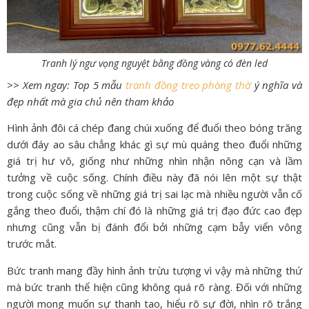
Tranh lý ngư vọng nguyệt bằng đồng vàng có đèn led
>> Xem ngay: Top 5 mẫu
tranh đồng treo phòng thờ
ý nghĩa và
đẹp nhất mà gia chủ nên tham khảo
Hình ảnh đôi cá chép đang chúi xuống để đuổi theo bóng trăng
dưới đáy ao sâu chẳng khác gì sự mù quáng theo đuổi những
giá trị hư vô, giống như những nhìn nhận nông cạn và lầm
tưởng về cuộc sống. Chính điều này đã nói lên một sự thật
trong cuộc sống về những giá trị sai lạc mà nhiều người vẫn cố
gắng theo đuổi, thậm chí đó là những giá trị đạo đức cao đẹp
nhưng cũng vẫn bị đánh đổi bởi những cạm bẫy viển vông
trước mắt.
Bức tranh mang đầy hình ảnh trừu tượng vì vậy mà những thứ
mà bức tranh thể hiện cũng không quá rõ ràng. Đối với những
người mong muốn sự thanh tao, hiểu rõ sự đời, nhìn rõ trắng