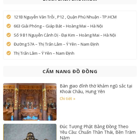
121B Nguyễn Văn Trỗi , P12 , Quận Phú Nhuận - TP.HCM
663 Giải Phóng – Giáp Bát – Hoàng Mai – Hà Nội
Số 9 B1 Nguyễn Cảnh Dị - Đại Kim – Hoàng Mai – Hà Nội
Đường 57A – Thị Trấn Lâm – Ý Yên – Nam Định
Thị Trấn Lâm – Ý Yên – Nam Định
CẨM NANG ĐỒ ĐỒNG
Bàn giao đỉnh thờ khảm ngũ sắc tại
Khoái Châu, Hưng Yên
Chi tiết »
Đúc Tượng Phật Bằng Đồng Theo
Yêu Cầu: Chuẩn Thần Thái, Bền Trăm
Năm