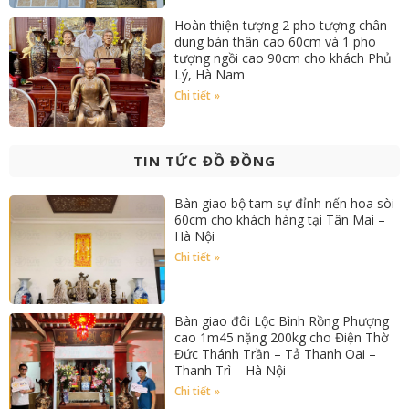
Hoàn thiện tượng 2 pho tượng chân
dung bán thân cao 60cm và 1 pho
tượng ngồi cao 90cm cho khách Phủ
Lý, Hà Nam
Chi tiết »
TIN TỨC ĐỒ ĐỒNG
Bàn giao bộ tam sự đỉnh nến hoa sòi
60cm cho khách hàng tại Tân Mai –
Hà Nội
Chi tiết »
Bàn giao đôi Lộc Bình Rồng Phượng
cao 1m45 nặng 200kg cho Điện Thờ
Đức Thánh Trần – Tả Thanh Oai –
Thanh Trì – Hà Nội
Chi tiết »