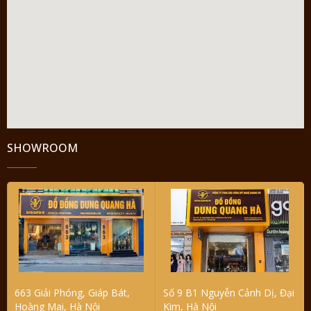
SHOWROOM
663 Giải Phóng, Giáp Bát,
Số 9 B1 Nguyễn Cảnh Dị, Đại
Hoàng Mai, Hà Nội
Kim, Hà Nội