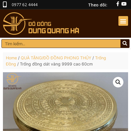
0977 62 4444
Theo dõi:
Home
/
QUÀ TẶNG/ĐỒ ĐỒNG PHONG THỦY
/
Trống
Đồng
/ Trống đồng dát vàng 9999 cao 60cm