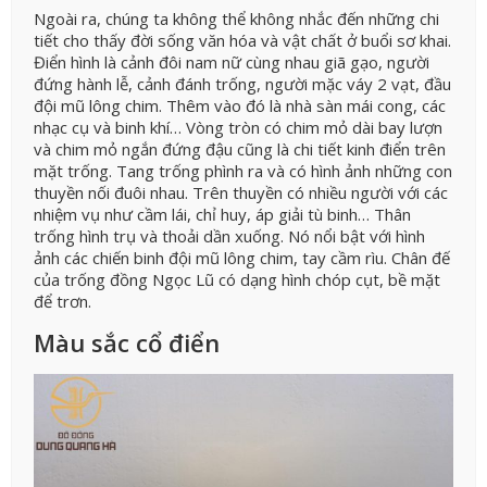
Ngoài ra, chúng ta không thể không nhắc đến những chi
tiết cho thấy đời sống văn hóa và vật chất ở buổi sơ khai.
Điển hình là cảnh đôi nam nữ cùng nhau giã gạo, người
đứng hành lễ, cảnh đánh trống, người mặc váy 2 vạt, đầu
đội mũ lông chim. Thêm vào đó là nhà sàn mái cong, các
nhạc cụ và binh khí… Vòng tròn có chim mỏ dài bay lượn
và chim mỏ ngắn đứng đậu cũng là chi tiết kinh điển trên
mặt trống. Tang trống phình ra và có hình ảnh những con
thuyền nối đuôi nhau. Trên thuyền có nhiều người với các
nhiệm vụ như cầm lái, chỉ huy, áp giải tù binh… Thân
trống hình trụ và thoải dần xuống. Nó nổi bật với hình
ảnh các chiến binh đội mũ lông chim, tay cầm rìu. Chân đế
của trống đồng Ngọc Lũ có dạng hình chóp cụt, bề mặt
để trơn.
Màu sắc cổ điển