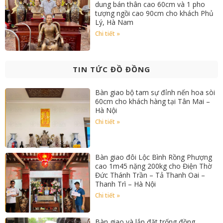
dung bán thân cao 60cm và 1 pho
tượng ngồi cao 90cm cho khách Phủ
Lý, Hà Nam
Chi tiết »
TIN TỨC ĐỒ ĐỒNG
Bàn giao bộ tam sự đỉnh nến hoa sòi
60cm cho khách hàng tại Tân Mai –
Hà Nội
Chi tiết »
Bàn giao đôi Lộc Bình Rồng Phượng
cao 1m45 nặng 200kg cho Điện Thờ
Đức Thánh Trần – Tả Thanh Oai –
Thanh Trì – Hà Nội
Chi tiết »
Bàn giao và lắp đặt trống đồng