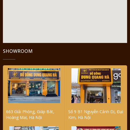
SHOWROOM
663 Giải Phóng, Giáp Bát,
Số 9 B1 Nguyễn Cảnh Dị, Đại
Hoàng Mai, Hà Nội
Kim, Hà Nội