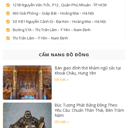
121B Nguyễn Văn Trỗi , P12 , Quận Phú Nhuận - TP.HCM
663 Giải Phóng – Giáp Bát – Hoàng Mai – Hà Nội
Số 9 B1 Nguyễn Cảnh Dị - Đại Kim – Hoàng Mai – Hà Nội
Đường 57A – Thị Trấn Lâm – Ý Yên – Nam Định
Thị Trấn Lâm – Ý Yên – Nam Định
CẨM NANG ĐỒ ĐỒNG
Bàn giao đỉnh thờ khảm ngũ sắc tại
Khoái Châu, Hưng Yên
Chi tiết »
Đúc Tượng Phật Bằng Đồng Theo
Yêu Cầu: Chuẩn Thần Thái, Bền Trăm
Năm
Chi tiết »