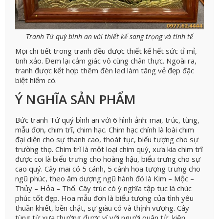
Tranh Tứ quý bình an với thiết kế sang trọng và tinh tế
Mọi chi tiết trong tranh đều được thiết kế hết sức tỉ mỉ,
tinh xảo. Đem lại cảm giác vô cùng chân thực. Ngoài ra,
tranh được kết hợp thêm đèn led làm tăng vẻ đẹp đặc
biệt hiếm có.
Ý NGHĨA SẢN PHẨM
Bức tranh Tứ quý bình an với 6 hình ảnh: mai, trúc, tùng,
mẫu đơn, chim trĩ, chim hạc.
Chim hạc chính là loài chim
đại diện cho sự thanh cao, thoát tục, biểu tượng cho sự
trường thọ.
Chim trĩ là một loại chim quý, xưa kia chim trĩ
được coi là biểu trưng cho hoàng hậu, biểu trưng cho sự
cao quý.
Cây mai có 5 cánh, 5 cánh hoa tượng trưng cho
ngũ phúc, theo âm dượng ngũ hành đó là Kim – Mộc –
Thủy – Hỏa – Thổ.
Cây trúc có ý nghĩa tập tục là chúc
phúc tốt đẹp.
Hoa mẫu đơn là biểu tượng của tình yêu
thuần khiết, bền chặt, sự giàu có và thịnh vượng.
Cây
tùng từ xưa thường được ví với người quân tử kiên