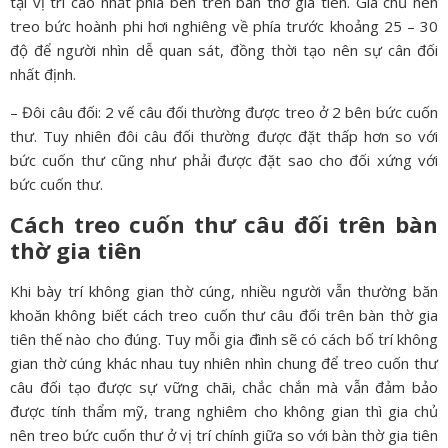
tại vị trí cao nhất phía bên trên bàn thờ gia tiên. Gia chủ nên
treo bức hoành phi hơi nghiêng về phía trước khoảng 25 – 30
độ để người nhìn dễ quan sát, đồng thời tạo nên sự cân đối
nhất định.
– Đôi câu đối: 2 vế câu đối thường được treo ở 2 bên bức cuốn
thư. Tuy nhiên đôi câu đối thường được đặt thấp hơn so với
bức cuốn thư cũng như phải được đặt sao cho đối xứng với
bức cuốn thư.
Cách treo cuốn thư câu đối trên bàn
thờ gia tiên
Khi bày trí không gian thờ cúng, nhiều người vẫn thường băn
khoăn không biết cách treo cuốn thư câu đối trên bàn thờ gia
tiên thế nào cho đúng. Tuy mỗi gia đình sẽ có cách bố trí không
gian thờ cúng khác nhau tuy nhiên nhìn chung để treo cuốn thư
câu đối tạo được sự vững chãi, chắc chắn mà vẫn đảm bảo
được tính thẩm mỹ, trang nghiêm cho không gian thì gia chủ
nên treo bức cuốn thư ở vị trí chính giữa so với bàn thờ gia tiên