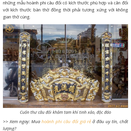
những mẫu hoành phi câu đối có kích thước phù hợp và cân đối
với kích thước bàn thờ đồng thời phải tương xứng với không
gian thờ cúng.
Cuốn thư câu đối khảm tam khí tinh xảo, độc đáo
>> Xem ngay: Mua
hoành phi câu đối giá rẻ
ở đâu uy tín, chất
lượng?