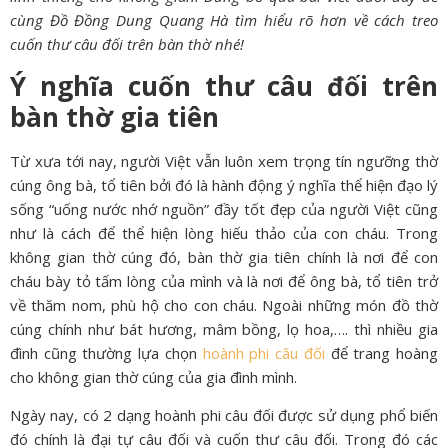
cùng Đồ Đồng Dung Quang Hà tìm hiểu rõ hơn về cách treo
cuốn thư câu đối trên bàn thờ nhé!
Ý nghĩa cuốn thư câu đối trên
bàn thờ gia tiên
Từ xưa tới nay, người Việt vẫn luôn xem trọng tín ngưỡng thờ
cúng ông bà, tổ tiên bởi đó là hành động ý nghĩa thể hiện đạo lý
sống “uống nước nhớ nguồn” đầy tốt đẹp của người Việt cũng
như là cách để thể hiện lòng hiếu thảo của con cháu. Trong
không gian thờ cúng đó, bàn thờ gia tiên chính là nơi để con
cháu bày tỏ tấm lòng của mình và là nơi để ông bà, tổ tiên trở
về thăm nom, phù hộ cho con cháu. Ngoài những món đồ thờ
cúng chính như bát hương, mâm bồng, lọ hoa,…. thì nhiều gia
đình cũng thường lựa chọn
hoành phi câu đối
để trang hoàng
cho không gian thờ cúng của gia đình mình.
Ngày nay, có 2 dạng hoành phi câu đối được sử dụng phổ biến
đó chính là đại tự câu đối và cuốn thư câu đối. Trong đó các