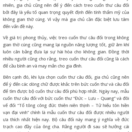
nhiên, gia chủ cũng nên để ý đến cách treo cuốn thư câu đối
bởi đây là yếu tố quan trọng quyết định đến tính thẩm mỹ của
không gian thờ cúng. Vì vậy mà gia chủ cần đặc biệt lưu tâm
đến vấn đề này.
Về giá trị phong thủy, việc treo cuốn thư câu đối trong không
gian thờ cúng cũng mang lại nguồn năng lượng tốt, giữ âm khí
luôn cân bằng đưa lại sự hài hòa cho không gian. Đồng thời
nhiều người cũng cho rằng, treo cuốn thư câu đối cũng là cách
để cầu bình an và may mắn cho gia đình.
Bên cạnh đó, khi lựa chọn cuốn thư câu đối, gia chủ cũng nên
để ý đến các dòng chữ được khắc trên bức cuốn thư và câu đối
để tìm được bộ cuốn thư câu đối phù hợp nhất. Ngày nay, mẫu
cuốn thư câu đối với bức cuốn thư “Đức – Lưu – Quang” và đôi
vế đối “Tổ tông công đức thiên niên thịnh – Tử hiếu tôn hiền
vạn đại vinh” chính là mẫu cuốn thư câu đối được nhiều người
ưa thích nhất hiện nay. Bộ câu đối này mang ý nghĩa về đức
trạch cao đầy của ông cha. Rằng người đi sau sẽ hưởng cái