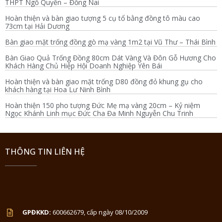
THPT Ngồ Quyền – Đồng Nai
Hoàn thiện và bàn giao tượng 5 cụ tổ bằng đồng tô màu cao
73cm tại Hải Dương
Bàn giao mặt trống đồng gò mạ vàng 1m2 tại Vũ Thư – Thái Bình
Bàn Giao Quả Trống Đồng 80cm Dát Vàng Và Đôn Gỗ Hương Cho
Khách Hàng Chủ Hiệp Hội Doanh Nghiệp Yên Bái
Hoàn thiện và bàn giao mặt trống D80 đồng đỏ khung gụ cho
khách hàng tại Hoa Lư Ninh Bình
Hoàn thiện 150 pho tượng Đức Mẹ mạ vàng 20cm – Kỷ niệm
Ngọc Khánh Linh mục Đức Cha Đa Minh Nguyễn Chu Trinh
THÔNG TIN LIÊN HỆ
GPĐKKD:
600662679, cấp ngày 08/10/2009