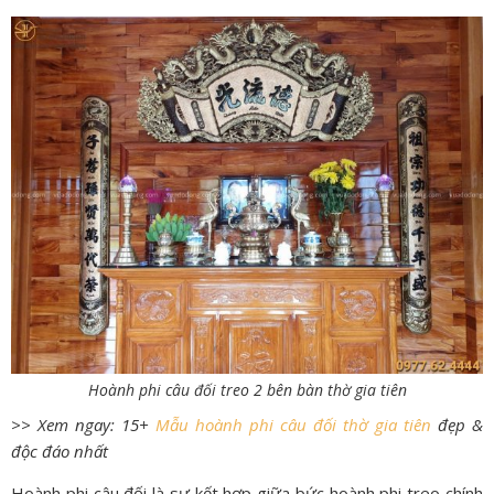
Hoành phi câu đối treo 2 bên bàn thờ gia tiên
>> Xem ngay: 15+
Mẫu hoành phi câu đối thờ gia tiên
đẹp &
độc đáo nhất
Hoành phi câu đối là sự kết hợp giữa bức hoành phi treo chính