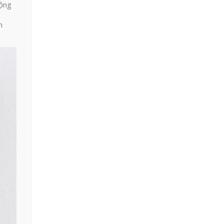
uộng
n