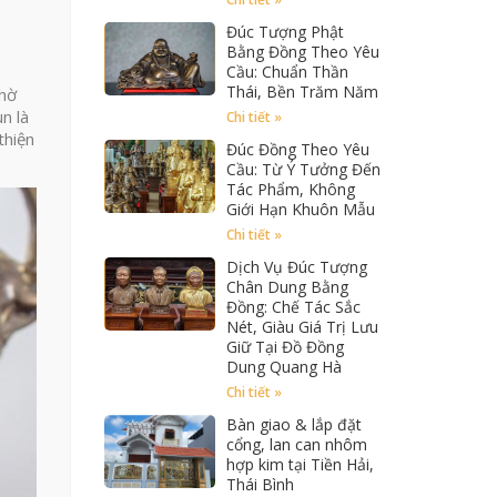
Đúc Tượng Phật
Bằng Đồng Theo Yêu
Cầu: Chuẩn Thần
Thái, Bền Trăm Năm
thờ
n là
Chi tiết »
thiện
Đúc Đồng Theo Yêu
Cầu: Từ Ý Tưởng Đến
Tác Phẩm, Không
Giới Hạn Khuôn Mẫu
Chi tiết »
Dịch Vụ Đúc Tượng
Chân Dung Bằng
Đồng: Chế Tác Sắc
Nét, Giàu Giá Trị Lưu
Giữ Tại Đồ Đồng
Dung Quang Hà
Chi tiết »
Bàn giao & lắp đặt
cổng, lan can nhôm
hợp kim tại Tiền Hải,
Thái Bình