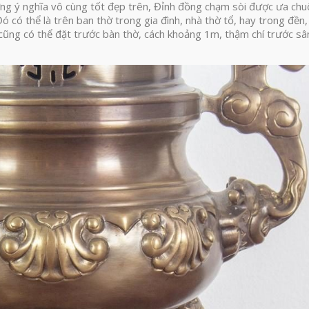
ưng ý nghĩa vô cùng tốt đẹp trên, Đỉnh đồng chạm sòi được ưa ch
ó có thể là trên ban thờ trong gia đình, nhà thờ tổ, hay trong đền,
cũng có thể đặt trước bàn thờ, cách khoảng 1m, thậm chí trước sâ