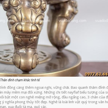
Thân đỉnh chạm khắc tinh tế
h Đỉnh đồng càng thêm ngoai nghi, vững chãi. Bao quanh thâm đỉnh
 vân mây mềm mại đối xứng. Những chi tiết nayflaf biểu tượng của 
 nổi bật một con nghê miệng mở rộng, đầu ngẩng cao, 3 chân của đ
 ý nghĩa phong thủy tốt đẹp. Nghê là loài linh vật quý trong văn h
gian, xua đuổi tà ma, quỷ các.