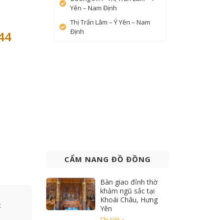
Yên – Nam Định
Thị Trấn Lâm – Ý Yên – Nam
Định
44
CẨM NANG ĐỒ ĐỒNG
Bàn giao đỉnh thờ
khảm ngũ sắc tại
Khoái Châu, Hưng
t
Yên
Chi tiết »