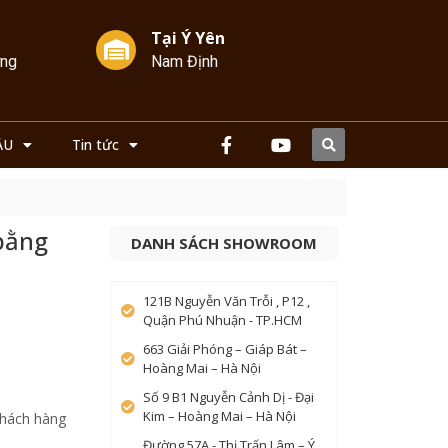
Tại Ý Yên
ởng
Nam Định
ẦU
Tin tức
bằng
DANH SÁCH SHOWROOM
121B Nguyễn Văn Trỗi , P12 ,
Quận Phú Nhuận - TP.HCM
663 Giải Phóng – Giáp Bát –
Hoàng Mai – Hà Nội
Số 9 B1 Nguyễn Cảnh Dị - Đại
Kim – Hoàng Mai – Hà Nội
khách hàng
Đường 57A - Thị Trấn Lâm – Ý