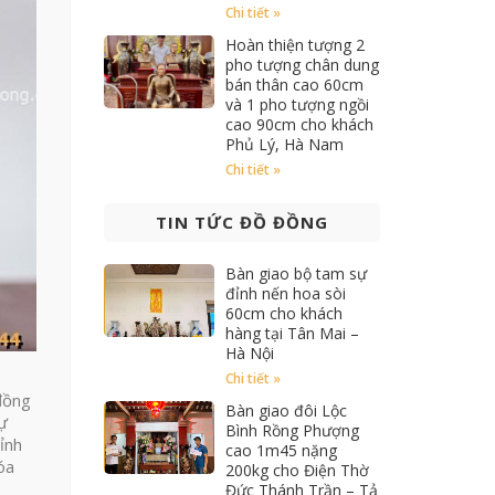
Chi tiết »
Hoàn thiện tượng 2
pho tượng chân dung
bán thân cao 60cm
và 1 pho tượng ngồi
cao 90cm cho khách
Phủ Lý, Hà Nam
Chi tiết »
TIN TỨC ĐỒ ĐỒNG
Bàn giao bộ tam sự
đỉnh nến hoa sòi
60cm cho khách
hàng tại Tân Mai –
Hà Nội
Chi tiết »
 đồng
Bàn giao đôi Lộc
sự
Bình Rồng Phượng
ỉnh
cao 1m45 nặng
óa
200kg cho Điện Thờ
Đức Thánh Trần – Tả