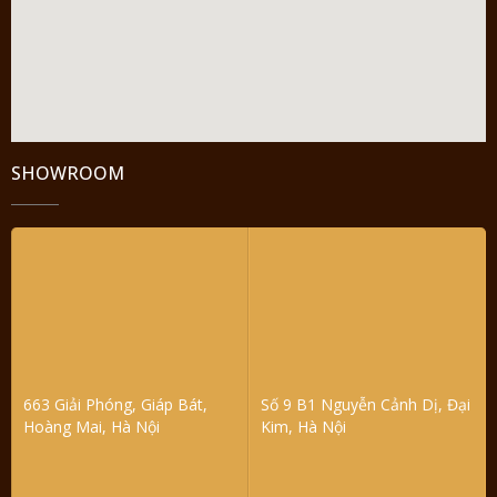
SHOWROOM
663 Giải Phóng, Giáp Bát,
Số 9 B1 Nguyễn Cảnh Dị, Đại
Hoàng Mai, Hà Nội
Kim, Hà Nội