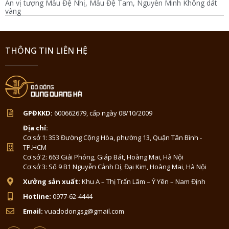
An vị tượng Mẫu Đệ Nhị, Mẫu Đệ Tam, Nguyễn Minh Không dát
vàng
THÔNG TIN LIÊN HỆ
GPĐKKD:
600662679, cấp ngày 08/10/2009
Địa chỉ:
Cơ sở 1: 353 Đường Cộng Hòa, phường 13, Quận Tân Bình -
TP.HCM
Cơ sở 2: 663 Giải Phóng, Giáp Bát, Hoàng Mai, Hà Nội
Cơ sở 3: Số 9 B1 Nguyễn Cảnh Dị, Đại Kim, Hoàng Mai, Hà Nội
Xưởng sản xuất:
Khu A – Thị Trấn Lâm – Ý Yên – Nam Định
Hotline:
0977-62-4444
Email:
vuadodongsg@gmail.com