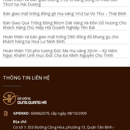
73cm tại Hải Dương
Bàn giao mặt trống đồng gò mạ vàng 1m2 tại Vũ Thư – Thái Bình
Bàn Giao Quả Trống Đồng 80cm Dát Vàng Và Đôn Gỗ Hương Cho
Khách Hàng Chủ Hiệp Hội Doanh Nghiệp Yên Bái
Hoàn thiện và bàn giao mặt trống D80 đồng đỏ khung gụ cho
khách hàng tại Hoa Lư Ninh Bình
Hoàn thiện 150 pho tượng Đức Mẹ mạ vàng 20cm – Kỷ niệm
Ngọc Khánh Linh mục Đức Cha Đa Minh Nguyễn Chu Trinh
THÔNG TIN LIÊN HỆ
GPĐKKD:
600662679, cấp ngày 08/10/2009
Địa chỉ:
Cơ sở 1: 353 Đường Cộng Hòa, phường 13, Quận Tân Bình -