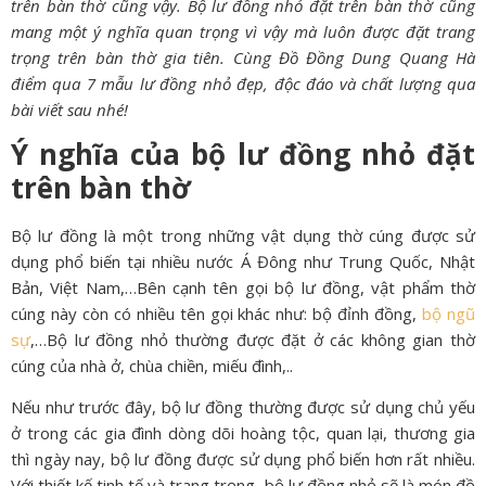
trên bàn thờ cũng vậy. Bộ lư đồng nhỏ đặt trên bàn thờ cũng
mang một ý nghĩa quan trọng vì vậy mà luôn được đặt trang
trọng trên bàn thờ gia tiên. Cùng Đồ Đồng Dung Quang Hà
điểm qua 7 mẫu lư đồng nhỏ đẹp, độc đáo và chất lượng qua
bài viết sau nhé!
Ý nghĩa của bộ lư đồng nhỏ đặt
trên bàn thờ
Bộ lư đồng là một trong những vật dụng thờ cúng được sử
dụng phổ biến tại nhiều nước Á Đông như Trung Quốc, Nhật
Bản, Việt Nam,…Bên cạnh tên gọi bộ lư đồng, vật phẩm thờ
cúng này còn có nhiều tên gọi khác như: bộ đỉnh đồng,
bộ ngũ
sự
,…Bộ lư đồng nhỏ thường được đặt ở các không gian thờ
cúng của nhà ở, chùa chiền, miếu đình,..
Nếu như trước đây, bộ lư đồng thường được sử dụng chủ yếu
ở trong các gia đình dòng dõi hoàng tộc, quan lại, thương gia
thì ngày nay, bộ lư đồng được sử dụng phổ biến hơn rất nhiều.
Với thiết kế tinh tế và trang trọng, bộ lư đồng nhỏ sẽ là món đồ