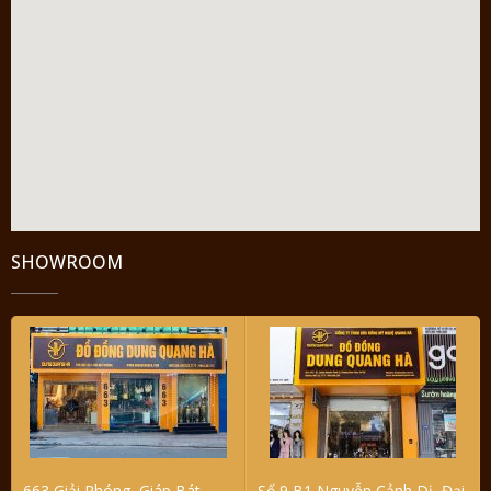
SHOWROOM
663 Giải Phóng, Giáp Bát,
Số 9 B1 Nguyễn Cảnh Dị, Đại