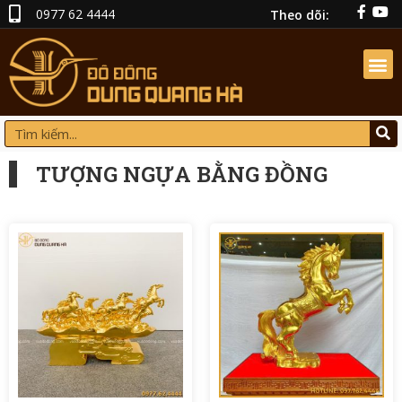
0977 62 4444
Theo dõi:
TƯỢNG NGỰA BẰNG ĐỒNG