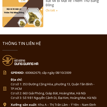
Bật Mí Bí Mật về Thiềm Thừ Bằng
Đồng
Chi tiết »
THÔNG TIN LIÊN HỆ
GPĐKKD:
600662679, cấp ngày 08/10/2009
Địa chỉ:
Cơ sở 1: 353 Đường Cộng Hòa, phường 13, Quận Tân Bình -
TP.HCM
Cơ sở 2: 663 Giải Phóng, Giáp Bát, Hoàng Mai, Hà Nội
Cơ sở 3: Số 9 B1 Nguyễn Cảnh Dị, Đại Kim, Hoàng Mai, Hà Nội
Xưởng sản xuất:
Khu A – Thị Trấn Lâm – Ý Yên – Nam Định