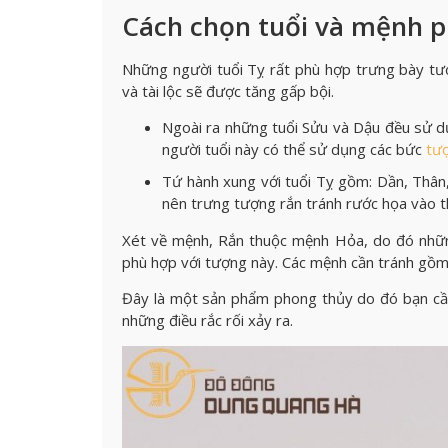
Cách chọn tuổi và mệnh p
Những người tuổi Tỵ rất phù hợp trưng bày tượn
và tài lộc sẽ được tăng gấp bội.
Ngoài ra những tuổi Sửu và Dậu đều sử d
người tuổi này có thể sử dụng các bức
tư
Tứ hành xung với tuổi Tỵ gồm: Dần, Thân,
nên trưng tượng rắn tránh rước họa vào t
Xét về mệnh, Rắn thuộc mệnh Hỏa, do đó nhữn
phù hợp với tượng này. Các mệnh cần tránh gồ
Đây là một sản phẩm phong thủy do đó bạn cần 
những điều rắc rối xảy ra.