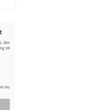
t
ũ, đón
ng tới
vệ cho