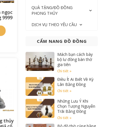
QUÀ TẶNG/ĐỒ ĐỒNG
n ngọc
PHONG THỦY
g 9999
DỊCH VỤ THEO YÊU CẦU
CẨM NANG ĐỒ ĐỒNG
Mách bạn cách bày
bộ lư đồng bàn thờ
gia tiên
Chi tiết »
Điều Ít Ai Biết Về Kỳ
Lân Bằng Đồng
Chi tiết »
Những Lưu Ý Khi
Chọn Tượng Nguyễn
Trãi Bằng Đồng
Chi tiết »
g thủy
giả cổ
Bộ đồ thờ cúng bằng