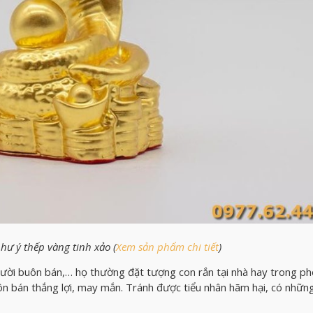
ư ý thếp vàng tinh xảo (
Xem sản phẩm chi tiết
)
gười buôn bán,… họ thường đặt tượng con rắn tại nhà hay trong p
ôn bán thắng lợi, may mắn. Tránh được tiểu nhân hãm hại, có nhữn