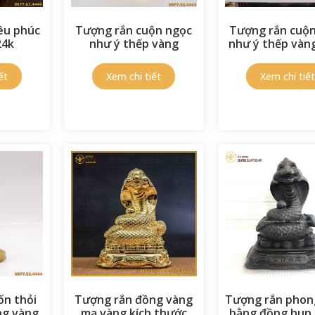
êu phúc
Tượng rắn cuộn ngọc
Tượng rắn cuộ
24k
như ý thếp vàng
như ý thếp vàn
ốn thỏi
Tượng rắn đồng vàng
Tượng rắn phon
ng vàng
mạ vàng kích thước
bằng đồng hun 