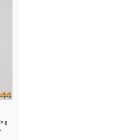
hòng
g