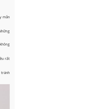
ay mắn
 Những
 không
ều rất
 tránh