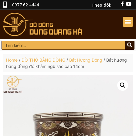
0977 62 4444
Theo dõi:
Home
/
ĐỒ THỜ BẰNG ĐỒNG
/
Bát Hương Đồng
/ Bát hương
bằng đồng đỏ khảm ngũ sắc cao 14cm