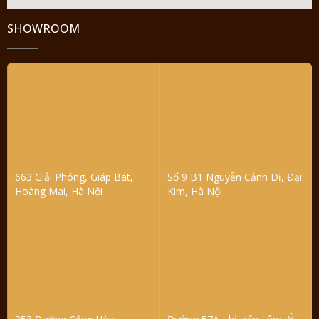
SHOWROOM
663 Giải Phóng, Giáp Bát,
Số 9 B1 Nguyễn Cảnh Dị, Đại
Hoàng Mai, Hà Nội
Kim, Hà Nội