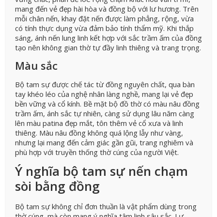
mang đến vẻ đẹp hài hòa và đồng bộ với lư hương. Trên
mỗi chân nến, khay đặt nến được làm phẳng, rộng, vừa
có tính thực dụng vừa đảm bảo tính thẩm mỹ. Khi thắp
sáng, ánh nến lung linh kết hợp với sắc trầm ấm của đồng
tạo nên không gian thờ tự đầy linh thiêng và trang trọng.
Màu sắc
Bộ tam sự được chế tác từ đồng nguyên chất, qua bàn
tay khéo léo của nghệ nhân làng nghề, mang lại vẻ đẹp
bền vững và cổ kính. Bề mặt bộ đồ thờ có màu nâu đồng
trầm ấm, ánh sắc tự nhiên, càng sử dụng lâu năm càng
lên màu patina đẹp mắt, tôn thêm vẻ cổ xưa và linh
thiêng. Màu nâu đồng không quá lộng lẫy như vàng,
nhưng lại mang đến cảm giác gần gũi, trang nghiêm và
phù hợp với truyền thống thờ cúng của người Việt.
Ý nghĩa bộ tam sự nến chạm
sòi bằng đồng
Bộ tam sự không chỉ đơn thuần là vật phẩm dùng trong
thờ cúng, mà còn mang ý nghĩa tâm linh sâu sắc. Lư