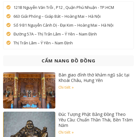
121B Nguyễn Văn Trỗi , P12 , Quận Phú Nhuận - TP.HCM
663 Giải Phóng – Giáp Bát – Hoàng Mai – Hà Nội
Số 9 B1 Nguyễn Cảnh Dị - Đại Kim – Hoàng Mai – Hà Nội
Đường 57A – Thị Trấn Lâm – Ý Yên – Nam Định
Thị Trấn Lâm – Ý Yên – Nam Định
CẨM NANG ĐỒ ĐỒNG
Bàn giao đỉnh thờ khảm ngũ sắc tại
Khoái Châu, Hưng Yên
Chi tiết »
Đúc Tượng Phật Bằng Đồng Theo
Yêu Cầu: Chuẩn Thần Thái, Bền Trăm
Năm
Chi tiết »