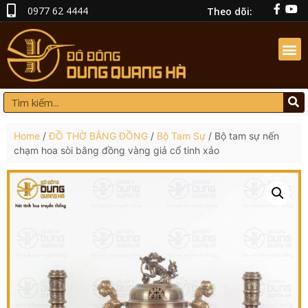
0977 62 4444
Theo dõi:
Home
/
ĐỒ THỜ BẰNG ĐỒNG
/
Bộ Tam Sự
/ Bộ tam sự nến
chạm hoa sòi bằng đồng vàng giả cổ tinh xảo