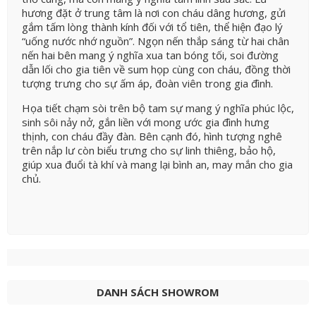
hương đặt ở trung tâm là nơi con cháu dâng hương, gửi
gắm tấm lòng thành kính đối với tổ tiên, thể hiện đạo lý
“uống nước nhớ nguồn”. Ngọn nến thắp sáng từ hai chân
nến hai bên mang ý nghĩa xua tan bóng tối, soi đường
dẫn lối cho gia tiên về sum họp cùng con cháu, đồng thời
tượng trưng cho sự ấm áp, đoàn viên trong gia đình.
Họa tiết chạm sòi trên bộ tam sự mang ý nghĩa phúc lộc,
sinh sôi nảy nở, gắn liền với mong ước gia đình hưng
thịnh, con cháu đầy đàn. Bên cạnh đó, hình tượng nghê
trên nắp lư còn biểu trưng cho sự linh thiêng, bảo hộ,
giúp xua đuổi tà khí và mang lại bình an, may mắn cho gia
chủ.
DANH SÁCH SHOWROM