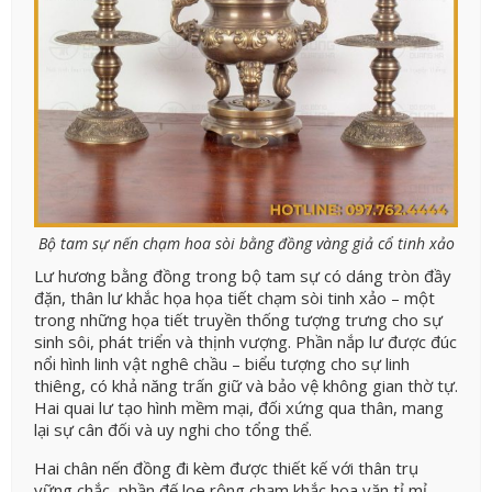
Bộ tam sự nến chạm hoa sòi bằng đồng vàng giả cổ tinh xảo
Lư hương bằng đồng trong bộ tam sự có dáng tròn đầy
đặn, thân lư khắc họa họa tiết chạm sòi tinh xảo – một
trong những họa tiết truyền thống tượng trưng cho sự
sinh sôi, phát triển và thịnh vượng. Phần nắp lư được đúc
nổi hình linh vật nghê chầu – biểu tượng cho sự linh
thiêng, có khả năng trấn giữ và bảo vệ không gian thờ tự.
Hai quai lư tạo hình mềm mại, đối xứng qua thân, mang
lại sự cân đối và uy nghi cho tổng thể.
Hai chân nến đồng đi kèm được thiết kế với thân trụ
vững chắc, phần đế loe rộng chạm khắc hoa văn tỉ mỉ,