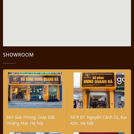
SHOWROOM
663 Giải Phóng, Giáp Bát,
Số 9 B1 Nguyễn Cảnh Dị, Đại
Hoàng Mai, Hà Nội
Kim, Hà Nội