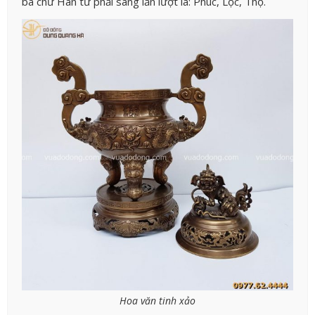
ba chữ Hán từ phải sang lần lượt là: Phúc, Lộc, Thọ.
Hoa văn tinh xảo