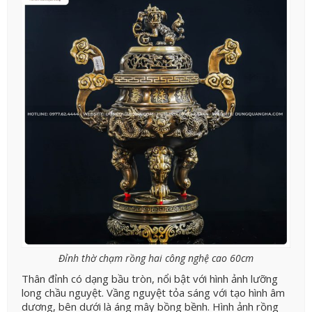
Đỉnh thờ chạm rồng hai công nghệ cao 60cm
Thân đỉnh có dạng bầu tròn, nổi bật với hình ảnh lưỡng
long chầu nguyệt. Vầng nguyệt tỏa sáng với tạo hình âm
dương, bên dưới là áng mây bồng bềnh. Hình ảnh rồng