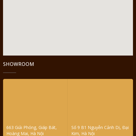
SHOWROOM
663 Giải Phóng, Giáp Bát,
Số 9 B1 Nguyễn Cảnh Dị, Đại
Hoàng Mai, Hà Nội
Kim, Hà Nội