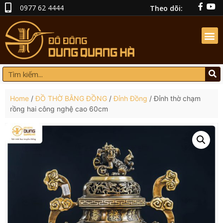
0977 62 4444
Theo dõi:
Home
/
ĐỒ THỜ BẰNG ĐỒNG
/
Đỉnh Đồng
/ Đỉnh thờ chạm
rồng hai công nghệ cao 60cm