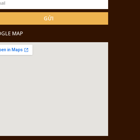
GỬI
GLE MAP