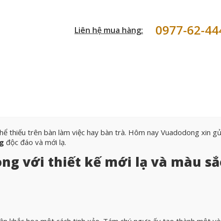
0977-62-44
Liên hệ mua hàng:
thể thiếu trên bàn làm việc hay bàn trà. Hôm nay Vuadodong xin gử
g
độc đáo và mới lạ.
ng với thiết kế mới lạ và màu sắ
ân khắc họa một cách tinh xảo. Tám chú ngựa ấy tạo thành một v