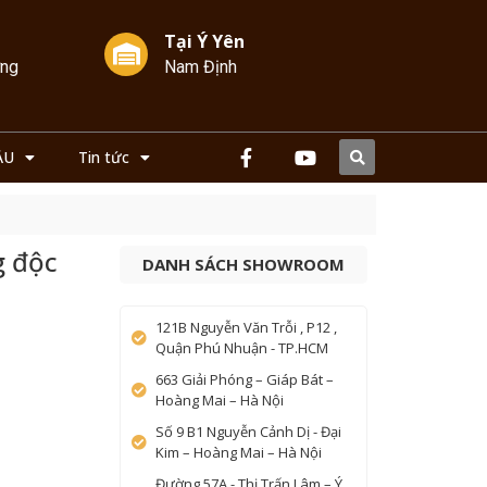
Tại Ý Yên
ởng
Nam Định
ẦU
Tin tức
g độc
DANH SÁCH SHOWROOM
121B Nguyễn Văn Trỗi , P12 ,
Quận Phú Nhuận - TP.HCM
663 Giải Phóng – Giáp Bát –
Hoàng Mai – Hà Nội
Số 9 B1 Nguyễn Cảnh Dị - Đại
Kim – Hoàng Mai – Hà Nội
Đường 57A - Thị Trấn Lâm – Ý