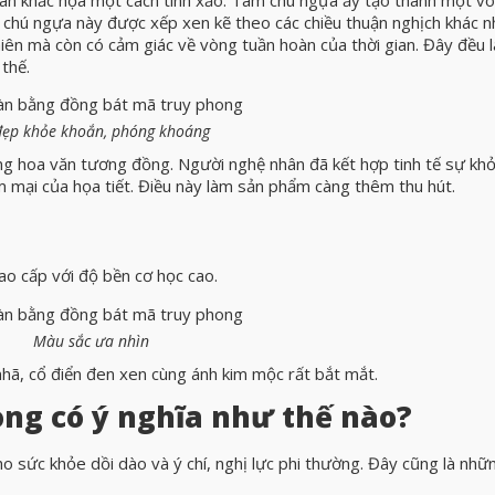
g chú ngựa này được xếp xen kẽ theo các chiều thuận nghịch khác n
iên mà còn có cảm giác về vòng tuần hoàn của thời gian. Đây đều l
 thế.
đẹp khỏe khoắn, phóng khoáng
ng hoa văn tương đồng. Người nghệ nhân đã kết hợp tinh tế sự kh
mại của họa tiết
.
Điều này làm sản phẩm càng thêm thu hút.
ao cấp với độ bền cơ học cao.
Màu sắc ưa nhìn
hã, cổ điển đen xen cùng ánh kim mộc rất bắt mắt.
ong có ý nghĩa như thế nào?
o sức khỏe dồi dào và ý chí, nghị lực phi thường. Đây cũng là nhữ