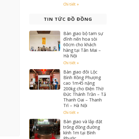
Chi tiết »
TIN TỨC ĐỒ ĐỒNG
Bàn giao bộ tam sự
đỉnh nến hoa sòi
60cm cho khách
hàng tại Tân Mai –
Hà Nội
Chi tiết »
Bàn giao đôi Lộc
Bình Rồng Phượng
cao 1m45 nặng
200kg cho Điện Thờ
Đức Thánh Trần – Tả
Thanh Oai – Thanh
Trì – Hà Nội
Chi tiết »
Bàn giao và lắp đặt
trống đồng đường
kính 1m tại Bình
Phước