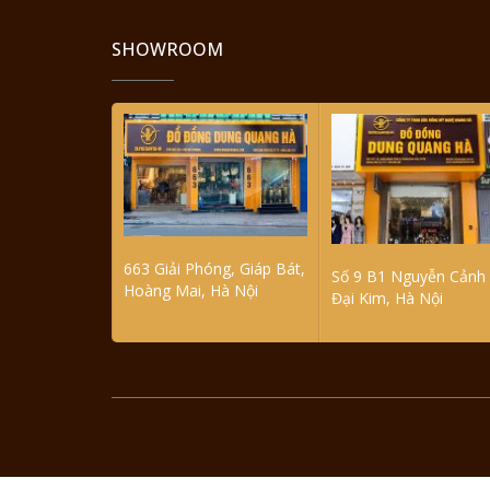
SHOWROOM
663 Giải Phóng, Giáp Bát,
Số 9 B1 Nguyễn Cảnh 
Hoàng Mai, Hà Nội
Đại Kim, Hà Nội