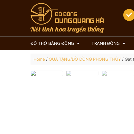
ĐỒ THỜ BẰNG ĐỒNG
TRANH ĐỒNG
Home
/
QUÀ TẶNG/ĐỒ ĐỒNG PHONG THỦY
/ Gạt 