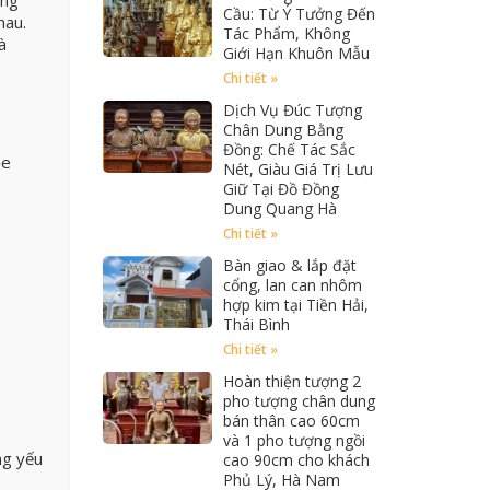
Cầu: Từ Ý Tưởng Đến
hau.
Tác Phẩm, Không
à
Giới Hạn Khuôn Mẫu
Chi tiết »
Dịch Vụ Đúc Tượng
Chân Dung Bằng
Đồng: Chế Tác Sắc
ỏe
Nét, Giàu Giá Trị Lưu
Giữ Tại Đồ Đồng
Dung Quang Hà
Chi tiết »
Bàn giao & lắp đặt
cổng, lan can nhôm
hợp kim tại Tiền Hải,
Thái Bình
Chi tiết »
Hoàn thiện tượng 2
pho tượng chân dung
bán thân cao 60cm
và 1 pho tượng ngồi
ng yếu
cao 90cm cho khách
Phủ Lý, Hà Nam