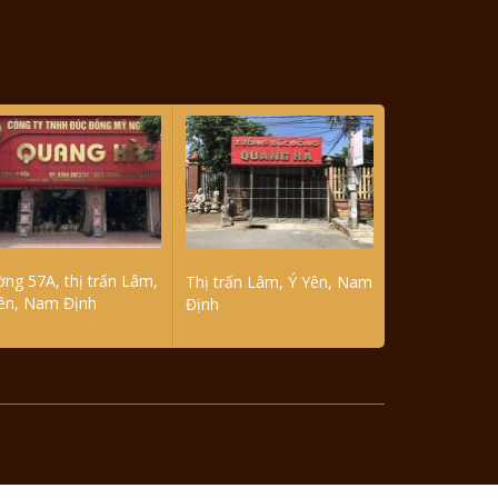
ng 57A, thị trấn Lâm,
Thị trấn Lâm, Ý Yên, Nam
ên, Nam Định
Định