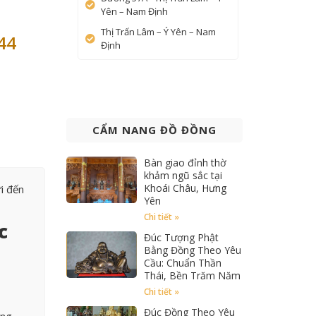
Yên – Nam Định
Thị Trấn Lâm – Ý Yên – Nam
44
Định
CẨM NANG ĐỒ ĐỒNG
Bàn giao đỉnh thờ
khảm ngũ sắc tại
Khoái Châu, Hưng
i đến
Yên
Chi tiết »
c
Đúc Tượng Phật
Bằng Đồng Theo Yêu
Cầu: Chuẩn Thần
Thái, Bền Trăm Năm
Chi tiết »
Đúc Đồng Theo Yêu
òng