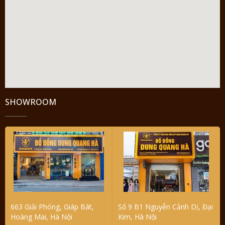
SHOWROOM
663 Giải Phóng, Giáp Bát,
Số 9 B1 Nguyễn Cảnh Dị, Đại
Hoàng Mai, Hà Nội
Kim, Hà Nội