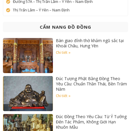
Đường 57A – Thị Trấn Lâm – Ý Yên – Nam Định
Thị Trấn Lâm – Ý Yên – Nam Định
CẨM NANG ĐỒ ĐỒNG
Bàn giao đỉnh thờ khảm ngũ sắc tại
Khoái Châu, Hưng Yên
Chi tiết »
Đúc Tượng Phật Bằng Đồng Theo
Yêu Cầu: Chuẩn Thần Thái, Bền Trăm
Năm
Chi tiết »
Đúc Đồng Theo Yêu Cầu: Từ Ý Tưởng
Đến Tác Phẩm, Không Giới Hạn
Khuôn Mẫu