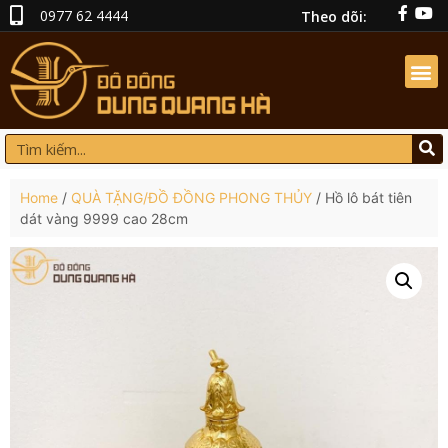
0977 62 4444
Theo dõi:
Home
/
QUÀ TẶNG/ĐỒ ĐỒNG PHONG THỦY
/ Hồ lô bát tiên
dát vàng 9999 cao 28cm