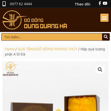
0977 62 4444
Theo dõi:
Home
/
QUÀ TẶNG/ĐỒ ĐỒNG PHONG THỦY
/ Hộp quà tượng
phật A Di Đà