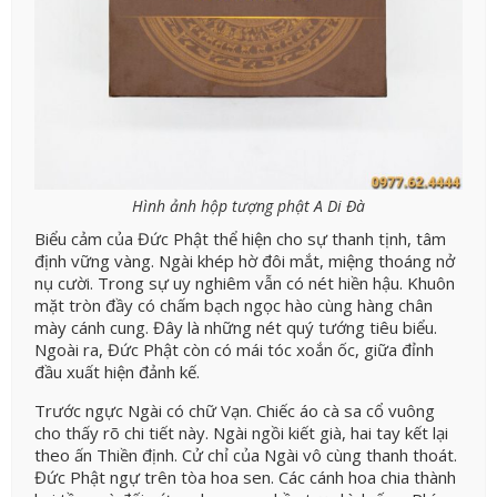
Hình ảnh hộp tượng phật A Di Đà
Biểu cảm của Đức Phật thể hiện cho sự thanh tịnh, tâm
định vững vàng. Ngài khép hờ đôi mắt, miệng thoáng nở
nụ cười. Trong sự uy nghiêm vẫn có nét hiền hậu. Khuôn
mặt tròn đầy có chấm bạch ngọc hào cùng hàng chân
mày cánh cung. Đây là những nét quý tướng tiêu biểu.
Ngoài ra, Đức Phật còn có mái tóc xoắn ốc, giữa đỉnh
đầu xuất hiện đảnh kế.
Trước ngực Ngài có chữ Vạn. Chiếc áo cà sa cổ vuông
cho thấy rõ chi tiết này. Ngài ngồi kiết già, hai tay kết lại
theo ấn Thiền định. Cử chỉ của Ngài vô cùng thanh thoát.
Đức Phật ngự trên tòa hoa sen. Các cánh hoa chia thành