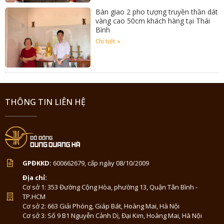
Bàn giao 2 pho tượng truyền thần dát
vàng cao 50cm khách hàng tại Thái
Bình
Chi tiết »
THÔNG TIN LIÊN HỆ
GPĐKKD:
600662679, cấp ngày 08/10/2009
Địa chỉ:
Cơ sở 1: 353 Đường Cộng Hòa, phường 13, Quận Tân Bình -
TP.HCM
Cơ sở 2: 663 Giải Phóng, Giáp Bát, Hoàng Mai, Hà Nội
Cơ sở 3: Số 9 B1 Nguyễn Cảnh Dị, Đại Kim, Hoàng Mai, Hà Nội