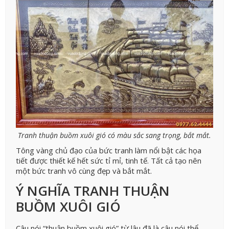
Tranh thuận buồm xuôi gió có màu sắc sang trọng, bắt mắt.
Tông vàng chủ đạo của bức tranh làm nổi bật các họa
tiết được thiết kế hết sức tỉ mỉ, tinh tế. Tất cả tạo nên
một bức tranh vô cùng đẹp và bắt mắt.
Ý NGHĨA TRANH THUẬN
BUỒM XUÔI GIÓ
Câu nói “thuận buồm xuôi gió” từ lâu đã là câu nói thể