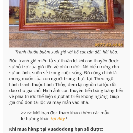
Tranh thuận buồm xuôi gió với bố cục cân đối, hài hòa.
Bức tranh gió miêu tả sự thuận lợi khi con thuyền được
sự hỗ trợ của gió tiến về phía trước. Nó biểu trưng cho
sự an lành, suôn sẻ trong cuộc sống. Đó cũng chính là
mong muốn của con người trong thực tại.
Theo ngũ
hành tranh thuộc hành Thủy, đem lại nguồn tài lộc dồi
dào cho gia chủ. Hình ảnh con thuyền tiến băng băng tiến
về phía trước thể hiện sự phát triển không ngừng. Giúp
gia chủ đón tài lộc và may mắn vào nhà.
>>>> Mời bạn đọc tham khảo thêm các mẫu
lư hương khác
tại đây
!
Khi mua hàng tại Vuadodong bạn sẽ được: