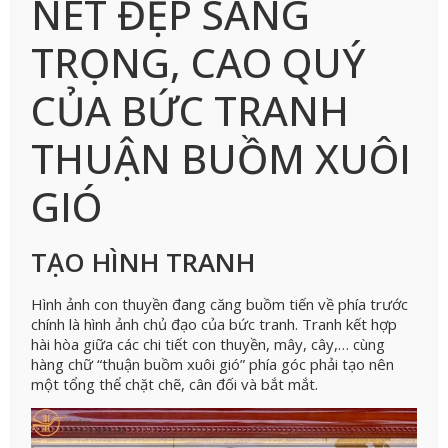
NÉT ĐẸP SANG
TRỌNG, CAO QUÝ
CỦA BỨC TRANH
THUẬN BUỒM XUÔI
GIÓ
TẠO HÌNH TRANH
Hình ảnh con thuyền đang căng buồm tiến về phía trước
chính là hình ảnh chủ đạo của bức tranh. Tranh kết hợp
hài hòa giữa các chi tiết con thuyền, mây, cây,… cùng
hàng chữ “thuận buồm xuôi gió” phía góc phải tạo nên
một tổng thể chặt chẽ, cân đối và bắt mắt.