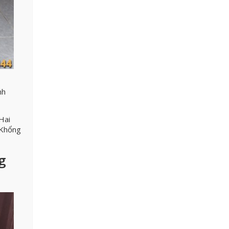
nh
Hai
 Khổng
g