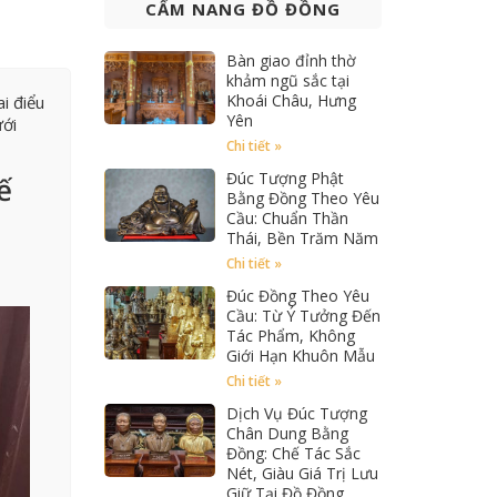
CẨM NANG ĐỒ ĐỒNG
Bàn giao đỉnh thờ
khảm ngũ sắc tại
Khoái Châu, Hưng
i điểu
Yên
ới
Chi tiết »
Đúc Tượng Phật
ế
Bằng Đồng Theo Yêu
Cầu: Chuẩn Thần
Thái, Bền Trăm Năm
Chi tiết »
Đúc Đồng Theo Yêu
Cầu: Từ Ý Tưởng Đến
Tác Phẩm, Không
Giới Hạn Khuôn Mẫu
Chi tiết »
Dịch Vụ Đúc Tượng
Chân Dung Bằng
Đồng: Chế Tác Sắc
Nét, Giàu Giá Trị Lưu
Giữ Tại Đồ Đồng