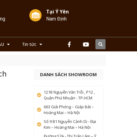
Tại Ý Yên
ởng
Nam Định
ẦU
Tin tức
ch
DANH SÁCH SHOWROOM
121B Nguyễn Văn Trỗi , P12 ,
Quận Phú Nhuận - TP.HCM
663 Giải Phóng – Giáp Bát –
Hoàng Mai – Hà Nội
Số 9 B1 Nguyễn Cảnh Dị - Đại
Kim – Hoàng Mai – Hà Nội
Đường 57A - Thị Trấn Lâm – Ý