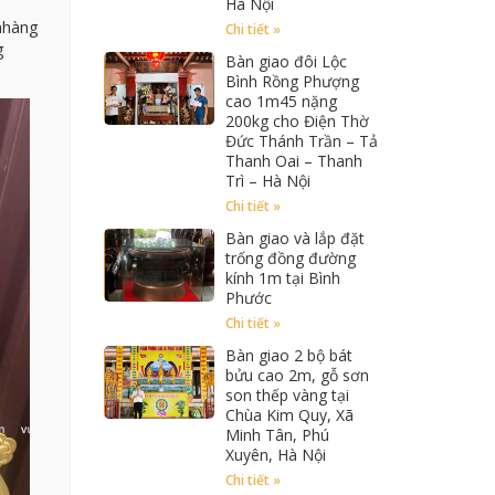
Hà Nội
nhàng
Chi tiết »
g
Bàn giao đôi Lộc
Bình Rồng Phượng
cao 1m45 nặng
200kg cho Điện Thờ
Đức Thánh Trần – Tả
Thanh Oai – Thanh
Trì – Hà Nội
Chi tiết »
Bàn giao và lắp đặt
trống đồng đường
kính 1m tại Bình
Phước
Chi tiết »
Bàn giao 2 bộ bát
bửu cao 2m, gỗ sơn
son thếp vàng tại
Chùa Kim Quy, Xã
Minh Tân, Phú
Xuyên, Hà Nội
Chi tiết »