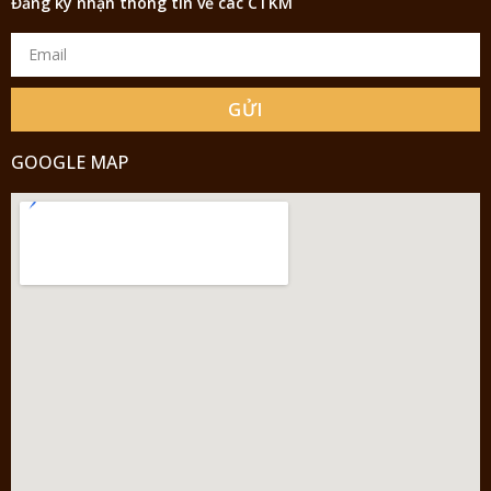
Đăng ký nhận thông tin về các CTKM
GỬI
GOOGLE MAP