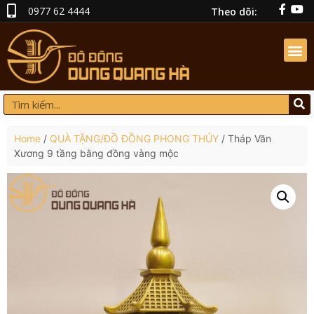
0977 62 4444
Theo dõi:
Home
/
QUÀ TẶNG/ĐỒ ĐỒNG PHONG THỦY
/ Tháp Văn
Xương 9 tầng bằng đồng vàng mộc