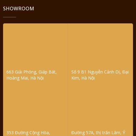
SHOWROOM
663 Giải Phóng, Giáp Bát,
Số 9 B1 Nguyễn Cảnh Dị, Đại
Hoàng Mai, Hà Nội
Kim, Hà Nội
353 Đường Cộng Hòa,
Đường 57A, thị trấn Lâm, Ý