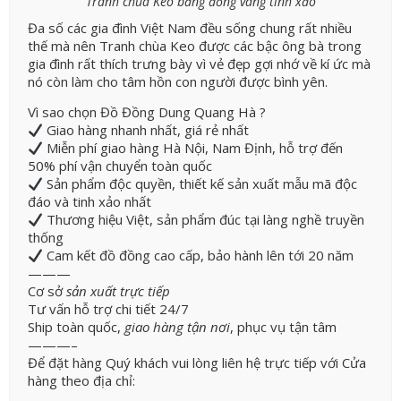
Tranh chùa Keo bằng đồng vàng tinh xảo
Đa số các gia đình Việt Nam đều sống chung rất nhiều
thế mà nên Tranh chùa Keo được các bậc ông bà trong
gia đình rất thích trưng bày vì vẻ đẹp gợi nhớ về kí ức mà
nó còn làm cho tâm hồn con người được bình yên.
Vì sao chọn Đồ Đồng Dung Quang Hà ?
Giao hàng nhanh nhất, giá rẻ nhất
Miễn phí giao hàng Hà Nội, Nam Định, hỗ trợ đến
50% phí vận chuyển toàn quốc
Sản phẩm độc quyền, thiết kế sản xuất mẫu mã độc
đáo và tinh xảo nhất
Thương hiệu Việt, sản phẩm đúc tại làng nghề truyền
thống
Cam kết đồ đồng cao cấp, bảo hành lên tới 20 năm
———
Cơ sở
sản xuất trực tiếp
Tư vấn hỗ trợ chi tiết 24/7
Ship toàn quốc,
giao hàng tận nơi
, phục vụ tận tâm
———–
Để đặt hàng Quý khách vui lòng liên hệ trực tiếp với Cửa
hàng theo địa chỉ: