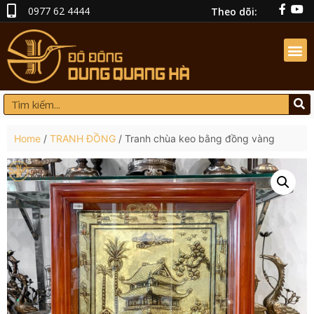
0977 62 4444
Theo dõi:
Home
/
TRANH ĐỒNG
/ Tranh chùa keo bằng đồng vàng