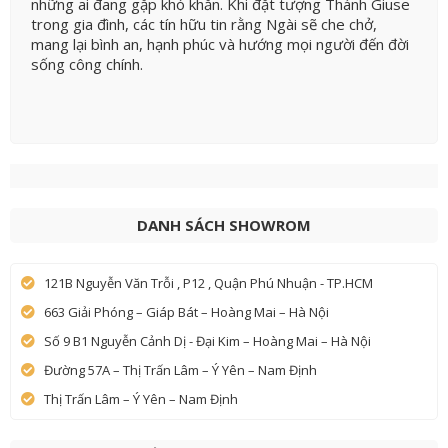
những ai đang gặp khó khăn. Khi đặt tượng Thánh Giuse
trong gia đình, các tín hữu tin rằng Ngài sẽ che chở,
mang lại bình an, hạnh phúc và hướng mọi người đến đời
sống công chính.
DANH SÁCH SHOWROM
121B Nguyễn Văn Trỗi , P12 , Quận Phú Nhuận - TP.HCM
663 Giải Phóng – Giáp Bát – Hoàng Mai – Hà Nội
Số 9 B1 Nguyễn Cảnh Dị - Đại Kim – Hoàng Mai – Hà Nội
Đường 57A – Thị Trấn Lâm – Ý Yên – Nam Định
Thị Trấn Lâm – Ý Yên – Nam Định