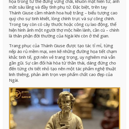
họa trong tư thế đứng vững chãi, khuôn mặt hiền từ, ánh
mắt sâu lắng và đầy tình phụ tử. Đặc biệt, trên tay
Thánh Giuse cầm nhành hoa huệ trắng – biểu tượng cao
quý cho sự tinh khiết, lòng chính trực và sự công chính.
Trong tay còn có cây thước hoặc công cụ lao động, thể
hiện hình ảnh một người thợ mộc hiền lành, cần cù – chính
là thân phận đời thường của Ngài khi còn ở thế gian.
Trang phục của Thánh Giuse được tạo tác tỉ mỉ, từng
nếp áo rủ mềm mại, xen kẽ những đường họa tiết chạm
khắc tinh tế, gợi nên vẻ trang trọng, uy nghiêm mà vẫn
gần gũi. Sự cân đối hài hòa từ thần thái, dáng đứng cho
đến từng chi tiết nhỏ tạo nên một tác phẩm nghệ thuật
linh thiêng, phản ánh trọn vẹn phẩm chất cao đẹp của
Ngài.