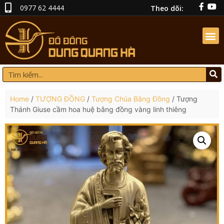
0977 62 4444
Theo dõi:
Home
/
TƯỢNG ĐỒNG
/
Tượng Chúa Bằng Đồng
/ Tượng
Thánh Giuse cầm hoa huệ bằng đồng vàng linh thiêng