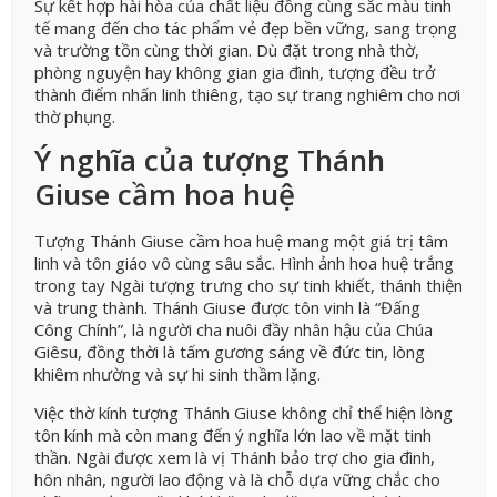
Sự kết hợp hài hòa của chất liệu đồng cùng sắc màu tinh
tế mang đến cho tác phẩm vẻ đẹp bền vững, sang trọng
và trường tồn cùng thời gian. Dù đặt trong nhà thờ,
phòng nguyện hay không gian gia đình, tượng đều trở
thành điểm nhấn linh thiêng, tạo sự trang nghiêm cho nơi
thờ phụng.
Ý nghĩa của tượng Thánh
Giuse cầm hoa huệ
Tượng Thánh Giuse cầm hoa huệ mang một giá trị tâm
linh và tôn giáo vô cùng sâu sắc. Hình ảnh hoa huệ trắng
trong tay Ngài tượng trưng cho sự tinh khiết, thánh thiện
và trung thành. Thánh Giuse được tôn vinh là “Đấng
Công Chính”, là người cha nuôi đầy nhân hậu của Chúa
Giêsu, đồng thời là tấm gương sáng về đức tin, lòng
khiêm nhường và sự hi sinh thầm lặng.
Việc thờ kính tượng Thánh Giuse không chỉ thể hiện lòng
tôn kính mà còn mang đến ý nghĩa lớn lao về mặt tinh
thần. Ngài được xem là vị Thánh bảo trợ cho gia đình,
hôn nhân, người lao động và là chỗ dựa vững chắc cho