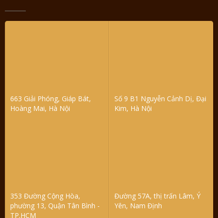
663 Giải Phóng, Giáp Bát,
Số 9 B1 Nguyễn Cảnh Dị, Đại
Hoàng Mai, Hà Nội
Kim, Hà Nội
353 Đường Cộng Hòa,
Đường 57A, thị trấn Lâm, Ý
phường 13, Quận Tân Bình -
Yên, Nam Định
TP.HCM