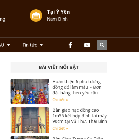
Tại Ý Yên
ởng
Nam Định
ẦU
Tin tức
BÀI VIẾT NỔI BẬT
Hoàn thiện 6 pho tượng
đồng đỏ làm màu – Đơn
đặt hàng theo yêu cầu
Chi tiết »
Bàn giao hạc đồng cao
1m55 kết hợp đỉnh tai mây
90cm tại Vũ Thư, Thái Bình
Chi tiết »
Bàn Giao Tượng Cụ Trần