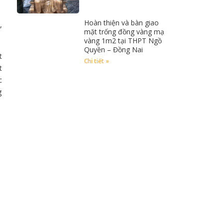
Hoàn thiện và bàn giao
,
mặt trống đồng vàng mạ
vàng 1m2 tại THPT Ngồ
Quyền – Đồng Nai
t
Chi tiết »
t
c
g