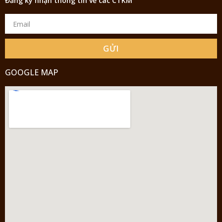
Đăng ký nhận thông tin về các CTKM
GỬI
GOOGLE MAP