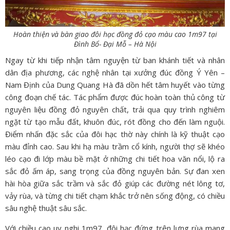
Hoàn thiện và bàn giao đôi hạc đồng đỏ cạo màu cao 1m97 tại
Đình Bổ- Đại Mỗ – Hà Nội
Ngay từ khi tiếp nhận tâm nguyện từ ban khánh tiết và nhân
dân địa phương, các nghệ nhân tại xưởng đúc đồng Ý Yên –
Nam Định của Dung Quang Hà đã dồn hết tâm huyết vào từng
công đoạn chế tác. Tác phẩm được đúc hoàn toàn thủ công từ
nguyên liệu đồng đỏ nguyên chất, trải qua quy trình nghiêm
ngặt từ tạo mẫu đất, khuôn đúc, rót đồng cho đến làm nguội.
Điểm nhấn đặc sắc của đôi hạc thờ này chính là kỹ thuật cạo
màu đỉnh cao. Sau khi hạ màu trầm cổ kính, người thợ sẽ khéo
léo cạo đi lớp màu bề mặt ở những chi tiết hoa văn nổi, lộ ra
sắc đỏ ấm áp, sang trọng của đồng nguyên bản. Sự đan xen
hài hòa giữa sắc trầm và sắc đỏ giúp các đường nét lông tơ,
vảy rùa, và từng chi tiết chạm khắc trở nên sống động, có chiều
sâu nghệ thuật sâu sắc.
Với chiều cao uy nghi 1m97, đôi hạc đứng trên lưng rùa mang