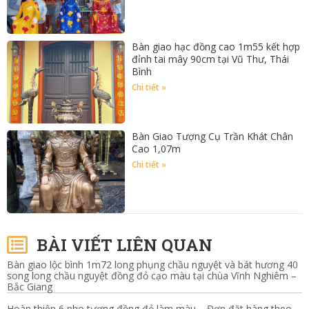
Bàn giao hạc đồng cao 1m55 kết hợp
đỉnh tai mây 90cm tại Vũ Thư, Thái
Bình
Chi tiết »
Bàn Giao Tượng Cụ Trần Khát Chân
Cao 1,07m
Chi tiết »
BÀI VIẾT LIÊN QUAN
Bàn giao lộc bình 1m72 long phụng chầu nguyệt và bát hương 40
song long chầu nguyệt đồng đỏ cạo màu tại chùa Vĩnh Nghiêm –
Bắc Giang
Hoàn thiện 6 pho tượng đồng đỏ làm màu – Đơn đặt hàng theo